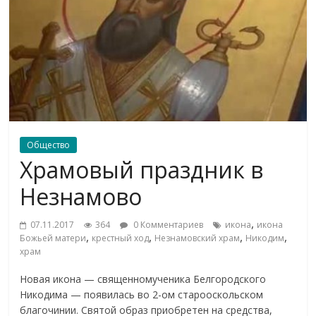
Общество
Храмовый праздник в
Незнамово
,
07.11.2017
364
0 Комментариев
икона
икона
,
,
,
,
Божьей матери
крестный ход
Незнамовский храм
Никодим
храм
Новая икона — священномученика Белгородского
Никодима — появилась во 2-ом старооскольском
благочинии. Святой образ приобретен на средства,