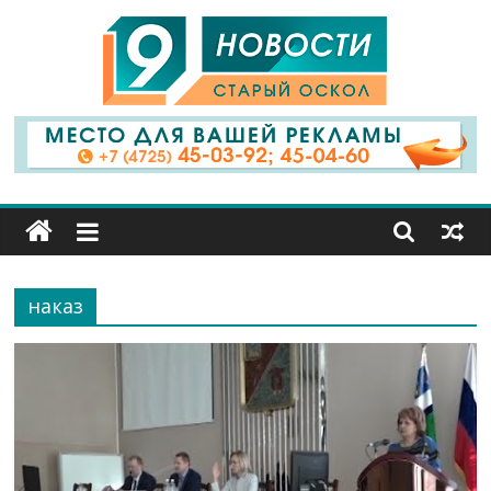
9
Канал
Старый
Оскол
наказ