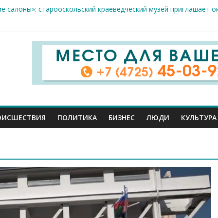
естам несанкционированной торговли: что и где можно продава
ие салоны»: старооскольский краеведческий музей приглашает о
х жителя Белгородской области пострадали сегодня во время а
скрываемость особо тяжких преступлений: в Старооскольском о
дце: старооскольский тренер Георгий Золотых нуждается в сро
ОИСШЕСТВИЯ
ПОЛИТИКА
БИЗНЕС
ЛЮДИ
КУЛЬТУРА