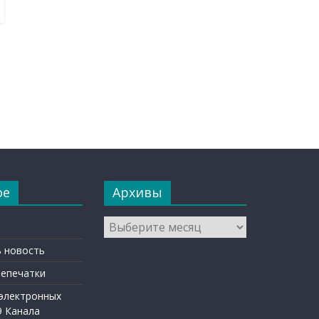
ое
Архивы
Архивы
 новость
репечатки
 электронных
9 Канала