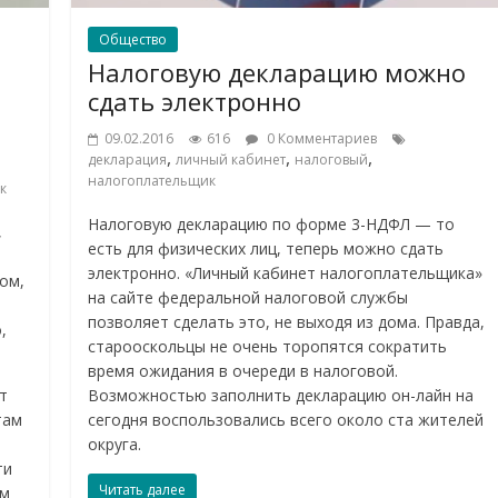
Общество
Налоговую декларацию можно
сдать электронно
09.02.2016
616
0 Комментариев
,
,
,
декларация
личный кабинет
налоговый
налогоплательщик
к
Налоговую декларацию по форме 3-НДФЛ — то
,
есть для физических лиц, теперь можно сдать
электронно. «Личный кабинет налогоплательщика»
ом,
на сайте федеральной налоговой службы
позволяет сделать это, не выходя из дома. Правда,
,
старооскольцы не очень торопятся сократить
время ожидания в очереди в налоговой.
т
Возможностью заполнить декларацию он-лайн на
там
сегодня воспользовались всего около ста жителей
округа.
ти
Читать далее
ом