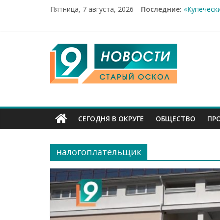
Рейд по м
Пятница, 7 августа, 2026
Последние:
«Купеческ
Два мирны
100%-я ра
9
Новое сер
Канал
Старый
СЕГОДНЯ В ОКРУГЕ
ОБЩЕСТВО
ПР
Оскол
налогоплательщик