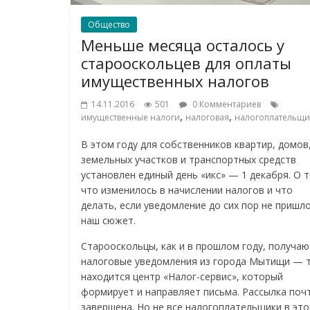
Общество
Меньше месяца осталось у
старооскольцев для оплаты
имущественных налогов
14.11.2016
501
0 Комментариев
,
,
имущественные налоги
налоговая
налогоплательщи
В этом году для собственников квартир, домов
земельных участков и транспортных средств
установлен единый день «икс» — 1 декабря. О т
что изменилось в начислении налогов и что
делать, если уведомление до сих пор не пришло
наш сюжет.
Старооскольцы, как и в прошлом году, получаю
налоговые уведомления из города Мытищи — 
находится центр «Налог-сервис», который
формирует и направляет письма. Рассылка поч
завершена. Но не все налогоплательщики в эт