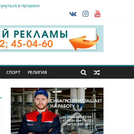
ть без штрафа?
кунуться в прошлое
так ВСУ
тделе СК подвели итоги первого полугодия
чной трансплантации
СПОРТ
РЕЛИГИЯ