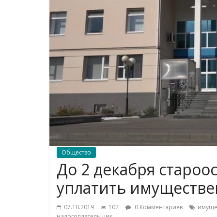
Общество
До 2 декабря старо
уплатить имуществе
07.10.2019
102
0 Комментариев
имуще
налогоплательщик