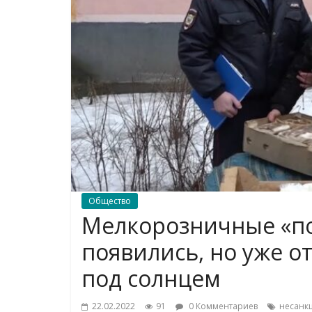
Общество
Мелкорозничные «п
появились, но уже о
под солнцем
22.02.2022
91
0 Комментариев
несанк