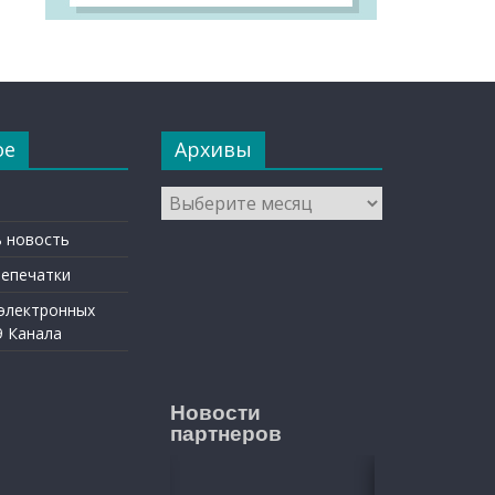
ое
Архивы
Архивы
 новость
репечатки
 электронных
9 Канала
Новости
партнеров