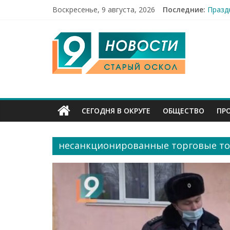
Воскресенье, 9 августа, 2026
Последние:
Празд
Погод
9
12 че
49,5 
Строи
Канал
Старый
СЕГОДНЯ В ОКРУГЕ
ОБЩЕСТВО
ПР
Оскол
несанкционированные торговые т