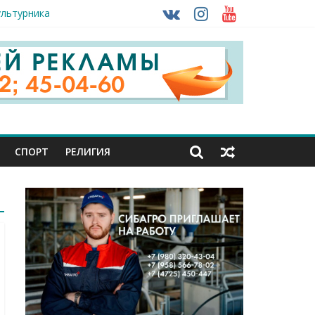
ультурника
ону
огом ввоза машин из-за рубежа
СПОРТ
РЕЛИГИЯ