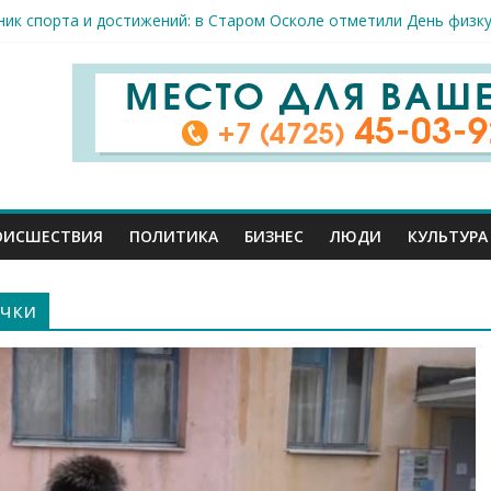
ник спорта и достижений: в Старом Осколе отметили День физк
а в Старом Осколе на 9 августа
ловек пострадали сегодня при новых ударах ВСУ по нашему реги
млн руб. похитили мошенники у жителей Белгородчины под предл
тели принимают поздравления с профессиональным праздником
ОИСШЕСТВИЯ
ПОЛИТИКА
БИЗНЕС
ЛЮДИ
КУЛЬТУРА
очки