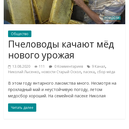
Общество
Пчеловоды качают мёд
нового урожая
,
13.08.2020
111
0 Комментариев
9 Канал
,
,
,
Николай Лысенко
новости Старый Оскол
пасека
сбор мёда
В этом году янтарного лакомства много. Несмотря на
прохладный май и неустойчивую погоду, летом
медосбор хороший. На семейной пасеке Николая
Читать далее