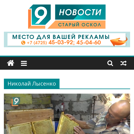
9
Канал
Старый
Оскол
Николай Лысенко