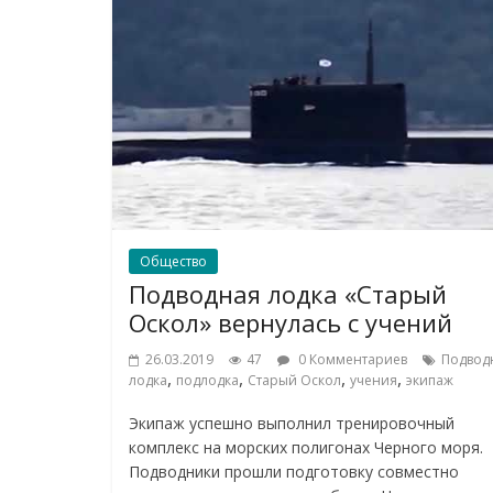
Общество
Подводная лодка «Старый
Оскол» вернулась с учений
26.03.2019
47
0 Комментариев
Подвод
,
,
,
,
лодка
подлодка
Старый Оскол
учения
экипаж
Экипаж успешно выполнил тренировочный
комплекс на морских полигонах Черного моря.
Подводники прошли подготовку совместно