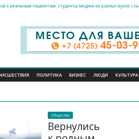
ов к реальным пациентам: студенты-медики из разных вузов ст
арого Оскола от 5 августа
жителей ранены сегодня в Белгородской области в результате 
вого салюта отмечает 83-ю годовщину освобождения от немецк
 Шуваев доложил Владимиру Путину о текущей работе
ОИСШЕСТВИЯ
ПОЛИТИКА
БИЗНЕС
ЛЮДИ
КУЛЬТУРА
Общество
Вернулись
к родным