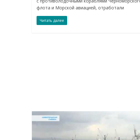
с противолодочными кораблями Черноморског
флота и Морской авиацией, отработали
Читать далее