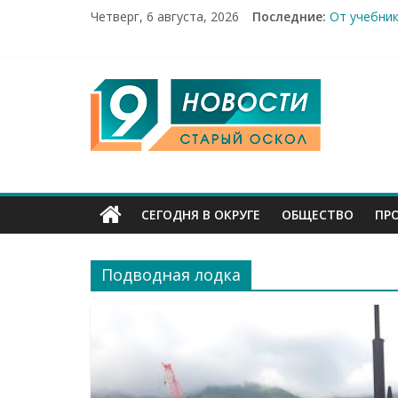
Четверг, 6 августа, 2026
Последние:
От учебник
Новости Ст
14 мирных 
Город пер
9
Александр
Канал
Старый
СЕГОДНЯ В ОКРУГЕ
ОБЩЕСТВО
ПР
Оскол
Подводная лодка