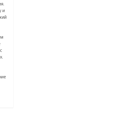
я.
у и
кий
ом
е
с
х.
ние