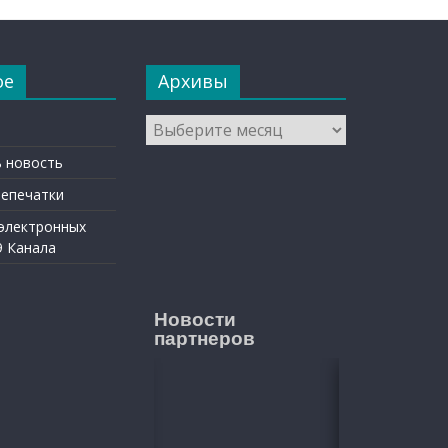
ое
Архивы
Архивы
 новость
репечатки
 электронных
9 Канала
Новости
партнеров