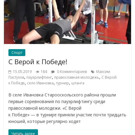
Спорт
С Верой к Победе!
15.05.2019
184
0 Комментариев
Максим
,
,
,
Пастухов
пауэрлифтинг
православная молодежь
С Верой
,
,
,
к Победе
село Ивановка
турнир
штанга
В селе Ивановка Старооскольского района прошли
первые соревнования по пауэрлифтингу среди
православной молодежи. «С Верой
к Победе» — в турнире приняли участие почти тридцать
юношей, которые регулярно ходят
Читать далее