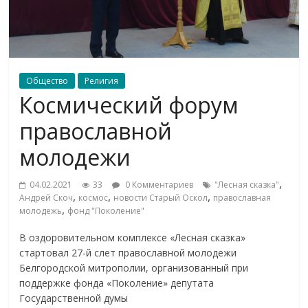
Общество
Религия
Космический форум
православной
молодежи
,
04.02.2021
33
0 Комментариев
"Лесная сказка"
,
,
,
Андрей Скоч
космос
новости Старый Оскол
православная
,
молодежь
фонд "Поколение"
В оздоровительном комплексе «Лесная сказка»
стартовал 27-й слет православной молодежи
Белгородской митрополии, организованный при
поддержке фонда «Поколение» депутата
Государственной думы