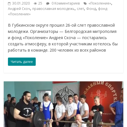
,
30.01.2020
25
0 Комментариев
«Поколение»
,
,
,
,
Андрей Скоч
православная молодежь
слет
Фонд
фонд
«Поколение»
В Губкинском округе прошел 26-ой слет православной
молодежи. Организаторы — Белгородская митрополия
и фонд «Поколение» Андрея Скоча — постарались
создать атмосферу, в которой участникам хотелось бы
работать в команде. 200 человек из всех районов
Читать далее