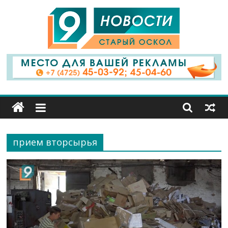
9
Канал
Старый
Оскол
прием вторсырья