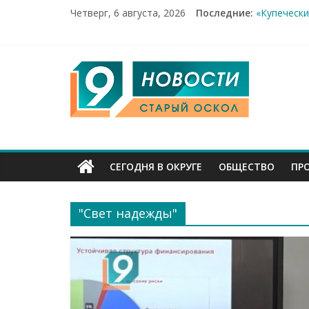
Рейд по ме
Четверг, 6 августа, 2026
Последние:
«Купечески
Два мирных
100%-я рас
9
Новое серд
Канал
Старый
СЕГОДНЯ В ОКРУГЕ
ОБЩЕСТВО
ПР
Оскол
"Свет надежды"