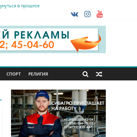
ть без штрафа?
кунуться в прошлое
так ВСУ
деле СК подвели итоги первого полугодия
ной трансплантации
СПОРТ
РЕЛИГИЯ