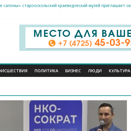
стам несанкционированной торговли: что и где можно продава
е салоны»: старооскольский краеведческий музей приглашает о
 жителя Белгородской области пострадали сегодня во время а
крываемость особо тяжких преступлений: в Старооскольском от
це: старооскольский тренер Георгий Золотых нуждается в сроч
ОИСШЕСТВИЯ
ПОЛИТИКА
БИЗНЕС
ЛЮДИ
КУЛЬТУРА