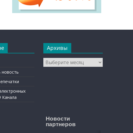
ое
Архивы
Архивы
 новость
репечатки
 электронных
9 Канала
Новости
партнеров