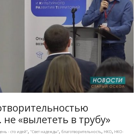
готворительностью
не «вылететь в трубу»
,
,
,
,
ень - сто идей"
"Свет надежды"
благотворительность
НКО
НКО-