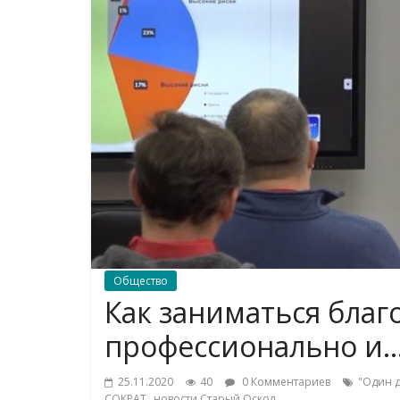
Общество
Как заниматься бла
профессионально и… 
25.11.2020
40
0 Комментариев
"Один д
,
СОКРАТ
новости Старый Оскол