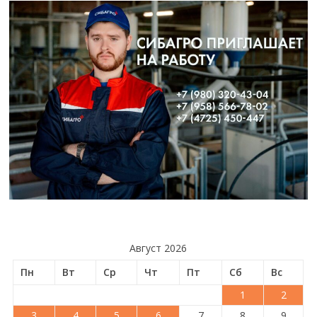
Август 2026
Пн
Вт
Ср
Чт
Пт
Сб
Вс
1
2
3
4
5
6
7
8
9