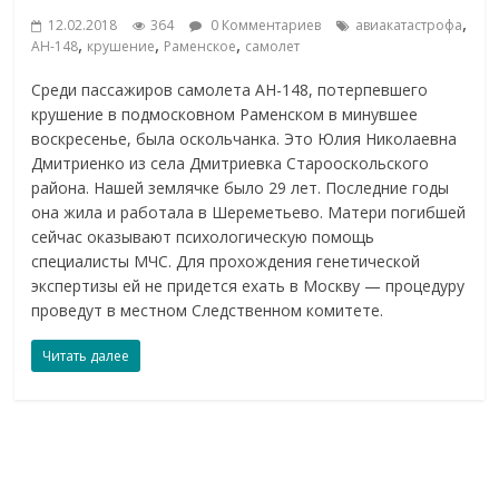
,
12.02.2018
364
0 Комментариев
авиакатастрофа
,
,
,
АН-148
крушение
Раменское
самолет
Среди пассажиров самолета АН-148, потерпевшего
крушение в подмосковном Раменском в минувшее
воскресенье, была оскольчанка. Это Юлия Николаевна
Дмитриенко из села Дмитриевка Старооскольского
района. Нашей землячке было 29 лет. Последние годы
она жила и работала в Шереметьево. Матери погибшей
сейчас оказывают психологическую помощь
специалисты МЧС. Для прохождения генетической
экспертизы ей не придется ехать в Москву — процедуру
проведут в местном Следственном комитете.
Читать далее