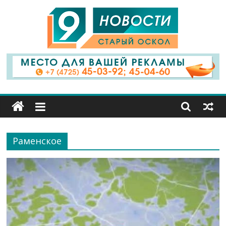
9
Канал
Старый
Оскол
Раменское