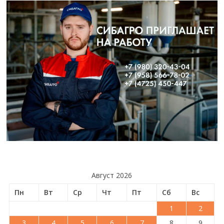
Август 2026
Пн
Вт
Ср
Чт
Пт
Сб
Вс
1
2
3
4
5
6
7
8
9