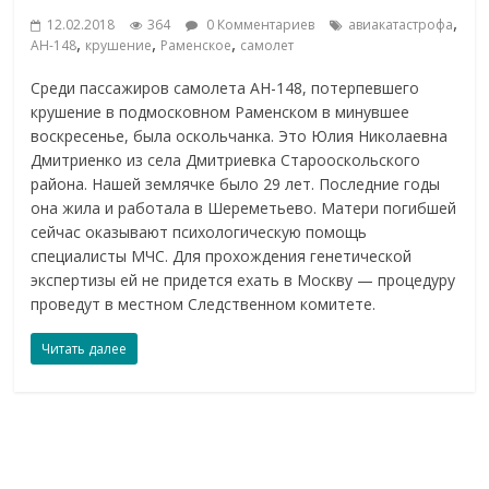
,
12.02.2018
364
0 Комментариев
авиакатастрофа
,
,
,
АН-148
крушение
Раменское
самолет
Среди пассажиров самолета АН-148, потерпевшего
крушение в подмосковном Раменском в минувшее
воскресенье, была оскольчанка. Это Юлия Николаевна
Дмитриенко из села Дмитриевка Старооскольского
района. Нашей землячке было 29 лет. Последние годы
она жила и работала в Шереметьево. Матери погибшей
сейчас оказывают психологическую помощь
специалисты МЧС. Для прохождения генетической
экспертизы ей не придется ехать в Москву — процедуру
проведут в местном Следственном комитете.
Читать далее