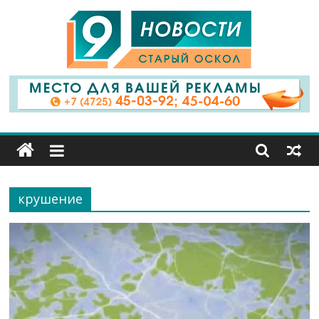
9
Канал
Старый
Оскол
крушение