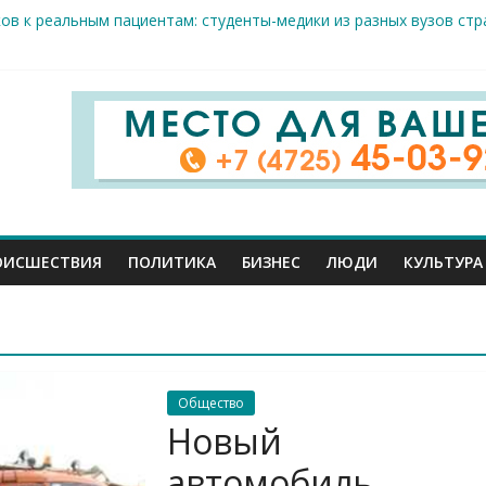
 Шуваев доложил Владимиру Путину о текущей работе
ов к реальным пациентам: студенты-медики из разных вузов ст
арого Оскола от 5 августа
жителей ранены сегодня в Белгородской области в результате 
вого салюта отмечает 83-ю годовщину освобождения от немецк
ОИСШЕСТВИЯ
ПОЛИТИКА
БИЗНЕС
ЛЮДИ
КУЛЬТУРА
Общество
Новый
автомобиль