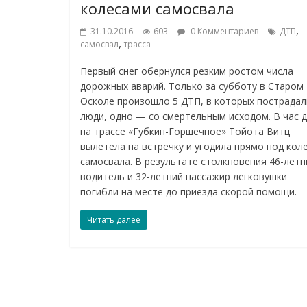
колесами самосвала
,
31.10.2016
603
0 Комментариев
ДТП
,
самосвал
трасса
Первый снег обернулся резким ростом числа
дорожных аварий. Только за субботу в Старом
Осколе произошло 5 ДТП, в которых пострадал
люди, одно — со смертельным исходом. В час 
на трассе «Губкин-Горшечное» Тойота Витц
вылетела на встречку и угодила прямо под кол
самосвала. В результате столкновения 46-летн
водитель и 32-летний пассажир легковушки
погибли на месте до приезда скорой помощи.
Читать далее