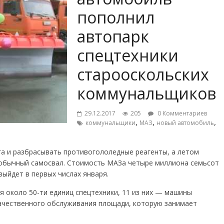
пополнил
автопарк
спецтехники
старооскольских
коммунальщиков
29.12.2017
205
0 Комментариев
,
,
,
коммунальщики
МАЗ
новый автомобиль
га и разбрасывать противогололедные реагенты, а летом
 обычный самосвал. Стоимость МАЗа четыре миллиона семьсот
выйдет в первых числах января.
я около 50-ти единиц спецтехники, 11 из них — машины
качественного обслуживания площади, которую занимает