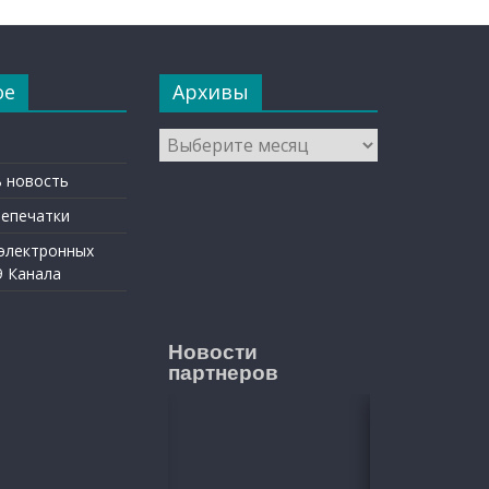
ое
Архивы
Архивы
 новость
репечатки
 электронных
9 Канала
Новости
партнеров