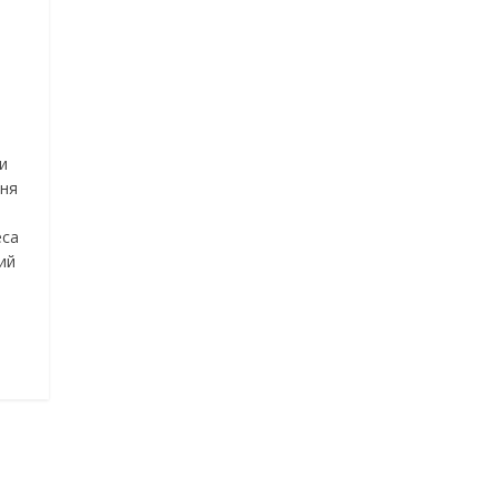
и
дня
еса
ий