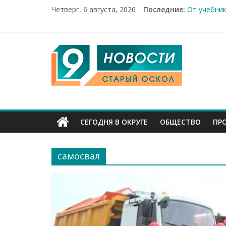
Александр
Четверг, 6 августа, 2026
Последние:
От учебник
Новости Ст
14 мирных 
9
Город пер
Канал
Старый
СЕГОДНЯ В ОКРУГЕ
ОБЩЕСТВО
ПР
Оскол
самосвал