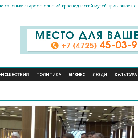
ие салоны»: старооскольский краеведческий музей приглашает о
х жителя Белгородской области пострадали сегодня во время а
скрываемость особо тяжких преступлений: в Старооскольском о
дце: старооскольский тренер Георгий Золотых нуждается в сро
естам несанкционированной торговли: что и где можно продава
ОИСШЕСТВИЯ
ПОЛИТИКА
БИЗНЕС
ЛЮДИ
КУЛЬТУРА