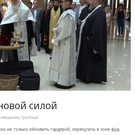
новой силой
,
освящение
трц боше
но не только обновить гардероб, перекусить в зоне фуд-