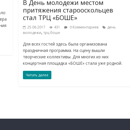
В День молодежи местом
притяжения старооскольцев
оло
стал ТРЦ «БОШЕ»
мера
ния
25.06.2017
431
0 Комментариев
день
,
молодежи
трц боше
Для всех гостей здесь была организована
праздничная программа. На сцену вышли
творческие коллективы. Для многих из них
концертная площадка «БОШЕ» стала уже родной.
Читать далее