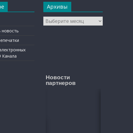
ое
Архивы
Архивы
 новость
репечатки
 электронных
9 Канала
Новости
партнеров