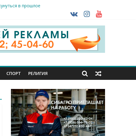
кунуться в прошлое
так ВСУ
тделе СК подвели итоги первого полугодия
чной трансплантации
ть без штрафа?
СПОРТ
РЕЛИГИЯ