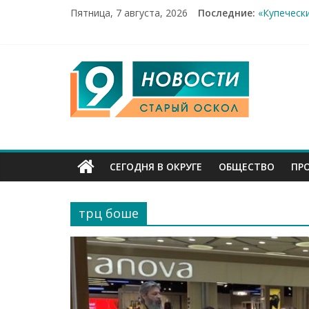
Пятница, 7 августа, 2026
Последние:
«Купеческ
Два мирны
100%-я ра
Новое сер
9
Рейд по м
Канал
Старый
СЕГОДНЯ В ОКРУГЕ
ОБЩЕСТВО
ПР
Оскол
трц боше