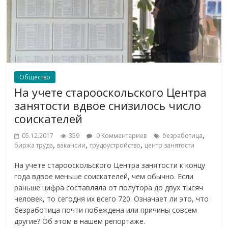
Общество
На учете старооскольского Центра
занятости вдвое снизилось число
соискателей
,
05.12.2017
359
0 Комментариев
безработица
,
,
,
биржа труда
вакансии
трудоустройство
центр занятости
На учете старооскольского Центра занятости к концу
года вдвое меньше соискателей, чем обычно. Если
раньше цифра составляла от полутора до двух тысяч
человек, то сегодня их всего 720. Означает ли это, что
безработица почти побеждена или причины совсем
другие? Об этом в нашем репортаже.