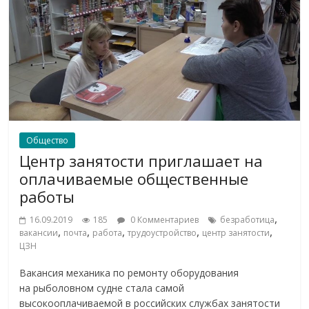
Общество
Центр занятости приглашает на
оплачиваемые общественные
работы
,
16.09.2019
185
0 Комментариев
безработица
,
,
,
,
,
вакансии
почта
работа
трудоустройство
центр занятости
ЦЗН
Вакансия механика по ремонту оборудования
на рыболовном судне стала самой
высокооплачиваемой в российских службах занятости