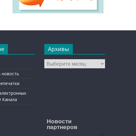
ое
Архивы
Архивы
 новость
репечатки
 электронных
9 Канала
Новости
партнеров