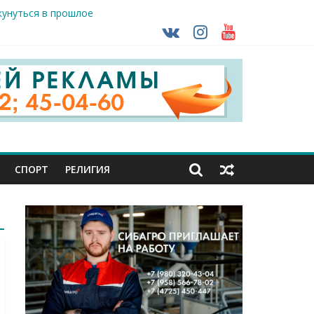
кунуться в прошлое
так ВСУ
тделе СК подвели итоги первого полугодия
чной трансплантации
ть без штрафа?
СПОРТ
РЕЛИГИЯ