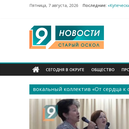
Пятница, 7 августа, 2026
Последние:
«Купеческ
Два мирны
100%-я ра
Новое сер
9
Рейд по м
Канал
Старый
СЕГОДНЯ В ОКРУГЕ
ОБЩЕСТВО
ПР
Оскол
вокальный коллектив «От сердца к 