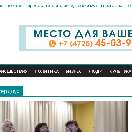
ие салоны»: старооскольский краеведческий музей приглашает о
х жителя Белгородской области пострадали сегодня во время а
скрываемость особо тяжких преступлений: в Старооскольском о
дце: старооскольский тренер Георгий Золотых нуждается в сро
естам несанкционированной торговли: что и где можно продава
ОИСШЕСТВИЯ
ПОЛИТИКА
БИЗНЕС
ЛЮДИ
КУЛЬТУРА
сердцу»