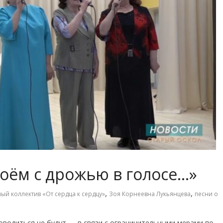
оём с дрожью в голосе…»
,
,
ый коллектив «От сердца к сердцу»
Зоя Корнеевна Лукьянцева
песни о
водиться не будут — в связи с ограничительными мерами по