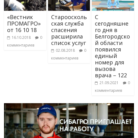
«Вестник
Староосколь
С
ПРОМАГРО»
ская служба
сегодняшне
от 16 10 18
спасения
го дня в
расширила
Белгородско
16.10.2018
0
список услуг
й области
комментариев
появился
02.08.2018
0
единый
комментариев
номер для
вызова
врача – 122
21.09.2021
0
комментариев