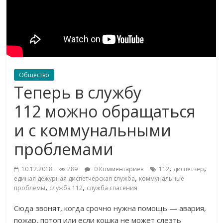
Общество
Теперь в службу
112 можно обращаться
и с коммунальными
проблемами
,
,
10.12.2018
289
0 Комментариев
112
диспетчер
,
единая дежурная диспетчерская служба
коммунальные
,
,
проблемы
служба 112
служба спасения
Сюда звонят, когда срочно нужна помощь
—
авария,
пожар, потоп или если кошка не
может слезть