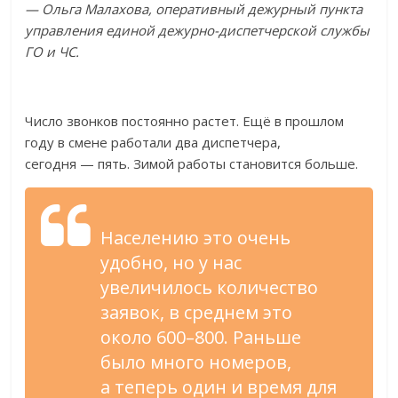
—
Ольга Малахова, оперативный дежурный пункта
управления единой
дежурно-диспетчерской
службы
ГО
и
ЧС.
Число звонков постоянно растет. Ещё в
прошлом
году в
смене работали два диспетчера,
сегодня
—
пять. Зимой работы становится больше.
Населению это очень
удобно, но
у
нас
увеличилось количество
заявок, в
среднем это
около 600
–
800. Раньше
было много номеров,
а
теперь один и
время для