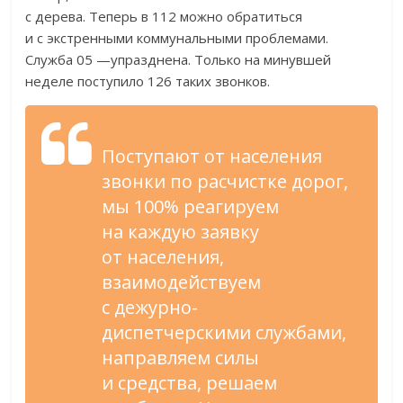
с
дерева. Теперь в
112
можно обратиться
и
с
экстренными коммунальными проблемами.
Служба 05
—
упразднена. Только на
минувшей
неделе поступило 126 таких звонков.
Поступают от
населения
звонки по
расчистке дорог,
мы
100% реагируем
на
каждую заявку
от
населения,
взаимодействуем
с
дежурно-
диспетчерскими
службами,
направляем силы
и
средства, решаем