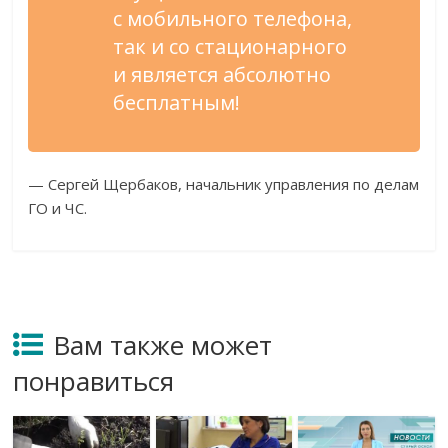
с
мобильного телефона,
так и
со
стационарного
и
является абсолютно
бесплатным!
—
Сергей Щербаков, начальник управления по
делам
ГО
и
ЧС.
Вам также может
понравиться