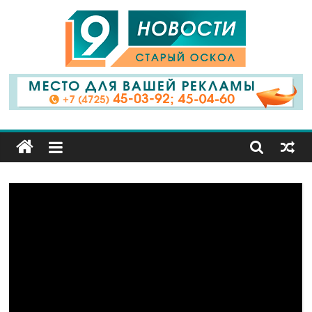
9
Канал
Старый
Оскол