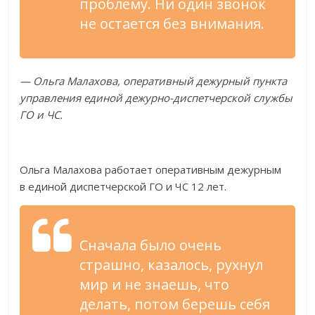
проблему. Ни
один звонок
не
остается без внимания.
—
Ольга Малахова, оперативный дежурный пункта
управления единой
дежурно-диспетчерской
службы
ГО
и
ЧС.
Ольга Малахова работает оперативным дежурным
в
единой диспетчерской ГО
и
ЧС
12 лет.
Сначала было очень
страшно, казалось, рухнул
мир и
не
знаешь, что
делать, потом берешь себя