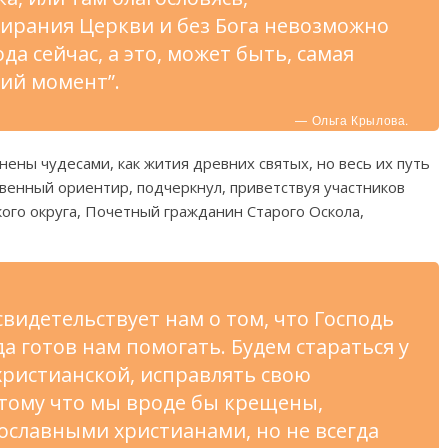
бирания Церкви и без Бога невозможно
да сейчас, а это, может быть, самая
щий момент”.
— Ольга Крылова.
нены чудесами, как жития древних святых, но весь их путь
венный ориентир, подчеркнул, приветствуя участников
кого округа, Почетный гражданин Старого Оскола,
видетельствует нам о том, что Господь
да готов нам помогать. Будем стараться у
ристианской, исправлять свою
тому что мы вроде бы крещены,
ославными христианами, но не всегда