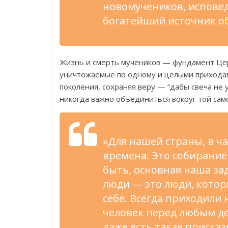
новомучеников, испове
богатейший источник об
Жизнь и смерть мучеников — фундамент Цер
уничтожаемые по одному и целыми приходам
поколения, сохраняя веру — “дабы свеча не у
никогда важно объединиться вокруг той сам
«Для нашей страны, в ч
времена. Это собирание
быть, основная наша за
люди — это люди, котор
себе. Всегда приходили 
человек перед любым де
даже есть такая присказ