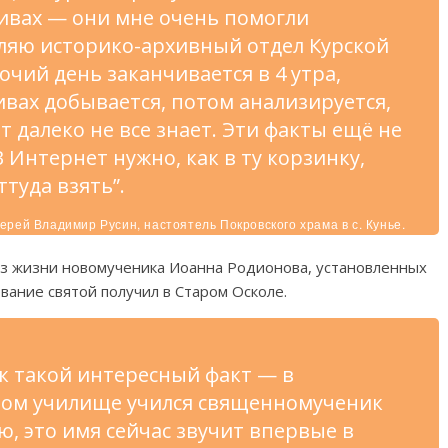
хивах — они мне очень помогли
вляю историко-архивный отдел Курской
чий день заканчивается в 4 утра,
ивах добывается, потом анализируется,
т далеко не все знает. Эти факты ещё не
 Интернет нужно, как в ту корзинку,
ттуда взять”.
ерей Владимир Русин, настоятель Покровского храма в с. Кунье.
из жизни новомученика Иоанна Родионова, установленных
вание святой получил в Старом Осколе.
ок такой интересный факт — в
ном училище учился священномученик
ю, это имя сейчас звучит впервые в