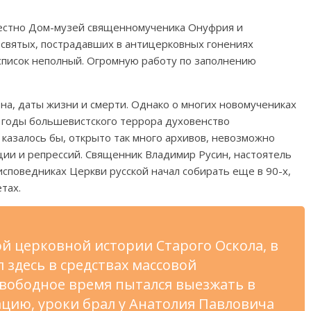
вместно Дом-музей священномученика Онуфрия и
е святых, пострадавших в антицерковных гонениях
список неполный. Огромную работу по заполнению
она, даты жизни и смерти. Однако о многих новомучениках
В годы большевистского террора духовенство
, казалось бы, открыто так много архивов, невозможно
юции и репрессий. Священник Владимир Русин, настоятель
исповедниках Церкви русской начал собирать еще в 90-х,
етах.
ой церковной истории Старого Оскола, в
л здесь в средствах массовой
свободное время пытался выезжать в
цию, уроки брал у Анатолия Павловича