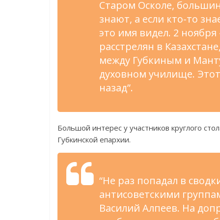
Старом Осколе, большин
знают, а если кто-то зн
это имя видел. 2 ноября
расстрелян в Казахстане
между Губкиным и Манту
духовном училище. Этот
назад”.
Большой интерес у участников круглого стол
Губкинской епархии.
“Не раз попадал в сводк
антисоветскими группа
Василий Алпеев. На доп