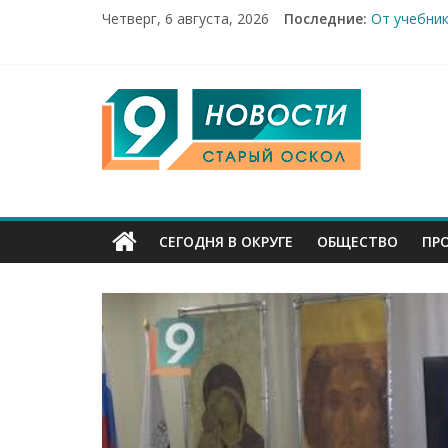
Четверг, 6 августа, 2026
Последние:
От учебник
Новости Ст
14 мирных 
Город пер
9
Канал
Старый
СЕГОДНЯ В ОКРУГЕ
ОБЩЕСТВО
ПР
Оскол