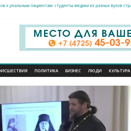
ов к реальным пациентам: студенты-медики из разных вузов ст
арого Оскола от 5 августа
жителей ранены сегодня в Белгородской области в результате 
вого салюта отмечает 83-ю годовщину освобождения от немецк
ОИСШЕСТВИЯ
ПОЛИТИКА
БИЗНЕС
ЛЮДИ
КУЛЬТУРА