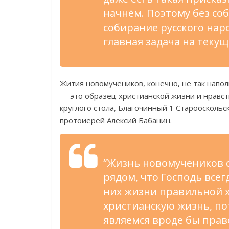
начнём. Поэтому без со
собирание русского наро
главная задача на теку
Жития новомучеников, конечно, не так напол
— это образец христианской жизни и нравст
круглого стола, Благочинный 1 Старооскольс
протоиерей Алексий Бабанин.
“Жизнь новомучеников с
рядом, что Господь всег
них жизни правильной х
христианскую жизнь, по
являемся вроде бы прав