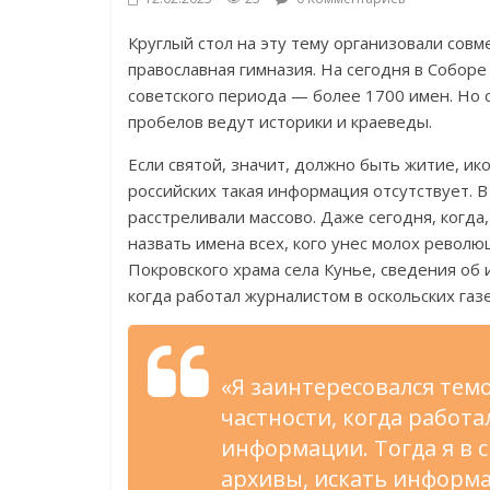
Круглый стол на эту тему организовали со
православная гимназия. На сегодня в Собор
советского периода — более 1700 имен. Но 
пробелов ведут историки и краеведы.
Если святой, значит, должно быть житие, ик
российских такая информация отсутствует. 
расстреливали массово. Даже сегодня, когда
назвать имена всех, кого унес молох револ
Покровского храма села Кунье, сведения об 
когда работал журналистом в оскольских газ
«Я заинтересовался тем
частности, когда работа
информации. Тогда я в 
архивы, искать информа