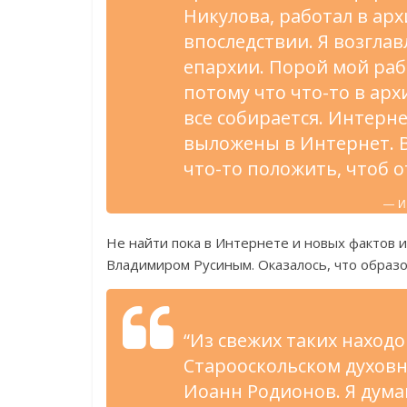
Никулова, работал в ар
впоследствии. Я возгла
епархии. Порой мой рабо
потому что что-то в арх
все собирается. Интерне
выложены в Интернет. В
что-то положить, чтоб о
— И
Не найти пока в Интернете и новых фактов 
Владимиром Русиным. Оказалось, что образо
“Из свежих таких наход
Старооскольском духов
Иоанн Родионов. Я дума