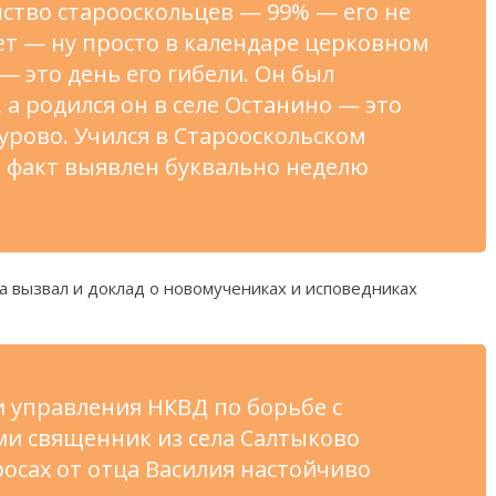
ство старооскольцев — 99% — его не
ает — ну просто в календаре церковном
 — это день его гибели. Он был
, а родился он в селе Останино — это
рово. Учился в Старооскольском
 факт выявлен буквально неделю
а вызвал и доклад о новомучениках и исповедниках
и управления НКВД по борьбе с
ми священник из села Салтыково
росах от отца Василия настойчиво