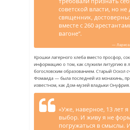
требовали признать се
советской власти, но не
священник, достоверных
вместе с 260 арестанта
вагоне”.
— Лариса 
Крошки лагерного хлеба вместо просфор, сок
информацию о том, как служили литургию в 
богословским образованием. Старый Оскол 
Фомаида — была последней из монахинь, пр
известном, как Дом-музей владыки Онуфрия
«Уже, наверное, 13 лет 
выбор. И живу я не фор
погружаться в смыслы. 