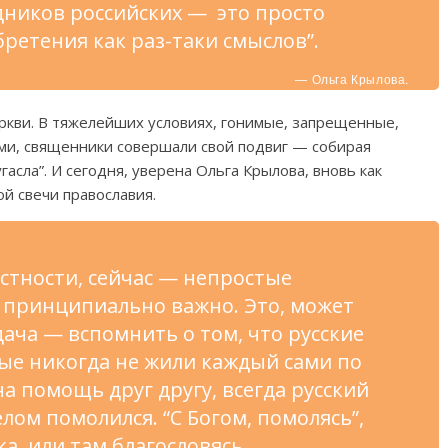
дников российских — это просто
ретения как раз-таки смыслов”.
— Ольга Крылова.
кви. В тяжелейших условиях, гонимые, запрещенные,
и, священники совершали свой подвиг — собирая
гасла”. И сегодня, уверена Ольга Крылова, вновь как
ой свечи православия.
астности, сейчас — непростые
 принципиально важно. Это, может
дача — вспомнить о том, что русские
ые никогда не жили каждый сами по
на помощь друг другу, всегда русский
лом помолился. “С Богом, помолясь”,
ка, или там благословясь,