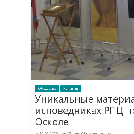
Общество
Религия
Уникальные материа
исповедниках РПЦ п
Осколе
12.02.2025
25
0 Комментариев