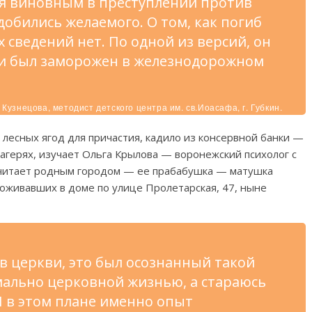
бя виновным в преступлении против
 добились желаемого. О том, как погиб
 сведений нет. По одной из версий, он
ми был заморожен в железнодорожном
Кузнецова, методист детского центра им. св.Иоасафа, г. Губкин.
 лесных ягод для причастия, кадило из консервной банки —
лагерях, изучает Ольга Крылова — воронежский психолог с
считает родным городом — ее прабабушка — матушка
оживавших в доме по улице Пролетарская, 47, ныне
.
я в церкви, это был осознанный такой
мально церковной жизнью, а стараюсь
И в этом плане именно опыт