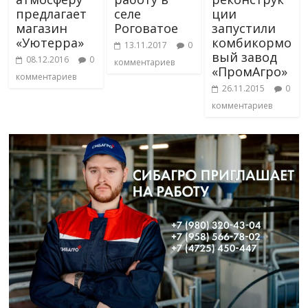
предлагает
селе
ции
магазин
Роговатое
запустили
«Уютерра»
комбикормо
13.11.2017
0
вый завод
08.12.2016
0
комментариев
«ПромАгро»
комментариев
26.11.2015
0
комментариев