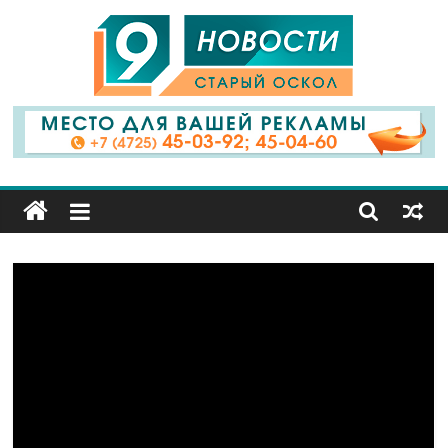
9
Канал
Старый
Оскол