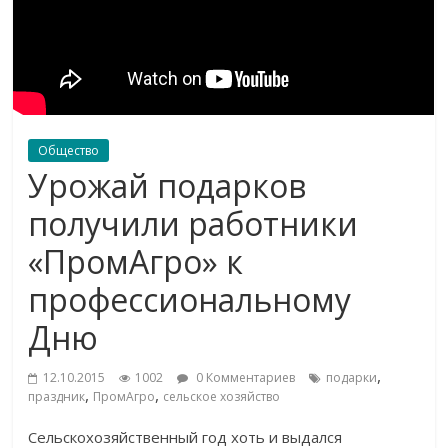
Общество
Урожай подарков
получили работники
«ПромАгро» к
профессиональному
Дню
,
12.10.2015
1002
0 Комментариев
подарки
,
,
праздник
ПромАгро
сельское хозяйство
Сельскохозяйственный год хоть и выдался