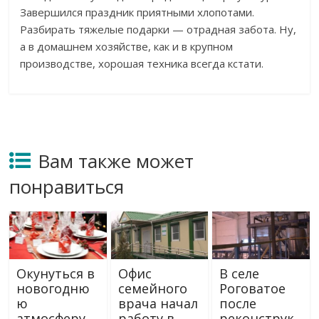
Завершился праздник приятными хлопотами.
Разбирать тяжелые подарки — отрадная забота. Ну,
а в домашнем хозяйстве, как и в крупном
производстве, хорошая техника всегда кстати.
Вам также может
понравиться
Окунуться в
Офис
В селе
новогодню
семейного
Роговатое
ю
врача начал
после
атмосферу
работу в
реконструк