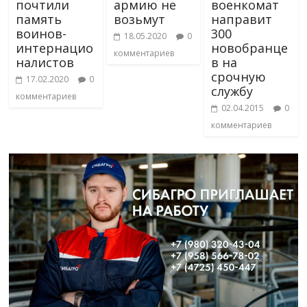
почтили
армию не
военкомат
память
возьмут
направит
воинов-
300
18.05.2020
0
интернацио
новобранце
комментариев
налистов
в на
срочную
17.02.2020
0
службу
комментариев
02.04.2015
0
комментариев