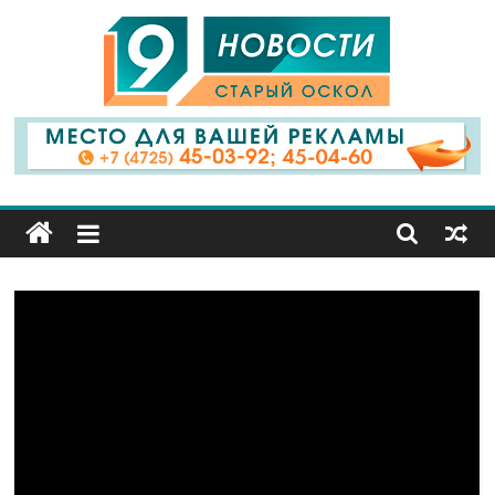
9
Канал
Старый
Оскол