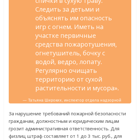
спички в сухую траву.
Следить за детьми и
объяснять им опасность
игр с огнем. Иметь на
участке первичные
средства пожаротушения,
огнетушитель, бочку с
водой, ведро, лопату.
Регулярно очищать
территорию от сухой
растительности и мусора».
— Татьяна Широких, инспектор отдела надзорной
работы в Старом Осколе ГУ МЧС России.
За нарушение требований пожарной безопасности
гражданам, должностным и юридическим лицам
грозит административная ответственность. Для
физлиц штраф составляет от 1 до 3 тыс. руб., для