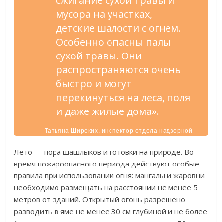
сжигание сухой травы и
мусора на участках,
детские шалости с огнем.
Особенно опасны палы
сухой травы. Они
распространяются очень
быстро и могут
перекинуться на леса, поля
и даже жилые дома».
— Татьяна Широких, инспектор отдела надзорной
работы в Старом Осколе ГУ МЧС России.
Лето — пора шашлыков и готовки на природе. Во
время пожароопасного периода действуют особые
правила при использовании огня: мангалы и жаровни
необходимо размещать на расстоянии не менее 5
метров от зданий. Открытый огонь разрешено
разводить в яме не менее 30 см глубиной и не более