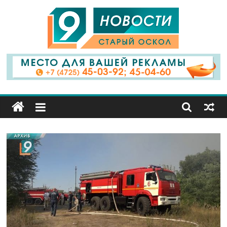
9
Канал
Старый
Оскол