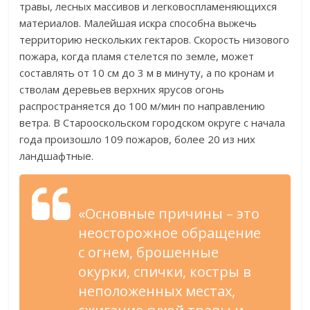
травы, лесных массивов и легковоспламеняющихся
материалов. Малейшая искра способна выжечь
территорию нескольких гектаров. Скорость низового
пожара, когда пламя стелется по земле, может
составлять от 10 см до 3 м в минуту, а по кронам и
стволам деревьев верхних ярусов огонь
распространяется до 100 м/мин по направлению
ветра. В Старооскольском городском округе с начала
года произошло 109 пожаров, более 20 из них
ландшафтные.
«Основные причины – это
неосторожное обращение
с огнем, брошенные
окурки, спички, костры в
неположенных местах,