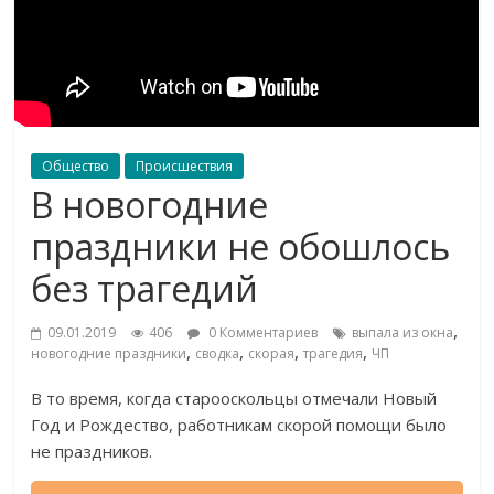
Общество
Происшествия
В новогодние
праздники не обошлось
без трагедий
,
09.01.2019
406
0 Комментариев
выпала из окна
,
,
,
,
новогодние праздники
сводка
скорая
трагедия
ЧП
В
то
время, когда старооскольцы отмечали Новый
Год и
Рождество, работникам скорой помощи было
не
праздников.