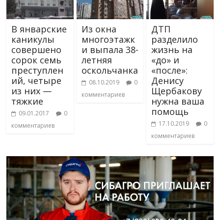
В январские
Из окна
ДТП
каникулы
многоэтажк
разделило
совершено
и выпала 38-
жизнь на
сорок семь
летняя
«до» и
преступлен
оскольчанка
«после»:
ий, четыре
Денису
08.10.2019
0
из них —
Щербакову
комментариев
тяжкие
нужна ваша
помощь
09.01.2017
0
17.10.2019
0
комментариев
комментариев