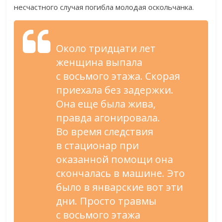
несчастного случая погибла молодая оскольчанка.
Около тридцати лет
женщина выпала
с
восьмого этажа. Скорая
приехала без задержки.
Она еще была жива,
правда агонировала.
Во
время следствия
в
стационар при
оказанной помощи она
скончалась в
машине. Это
было в
январские вот эти
дни. Просто травмы
с
восьмого этажа