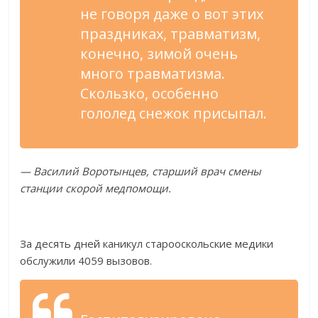
не
говоря даже о
вот этих
праздниках, травматизм,
конечно, зимой очень
много травматизма.
Скользко, особенно
гололед снежок присыпал.
—
Василий Воротынцев, старший врач смены
станции скорой медпомощи.
За
десять дней каникул старооскольские медики
обслужили 4059 вызовов.