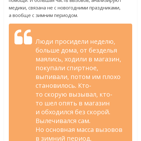
помощи. И
большая часть вызовов, анализируют
медики, связана не
с
новогодними праздниками,
а
вообще с
зимним периодом.
Люди просидели неделю,
больше дома, от
безделья
маялись, ходили в
магазин,
покупали спиртное,
выпивали, потом им
плохо
становилось.
Кто-
то
скорую вызывал,
кто-
то
шел опять в
магазин
и
обходился без скорой.
Вылечивался сам.
Но
основная масса вызовов
в
зимний период,