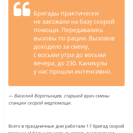
Бригады практически
не
заезжали на
базу скорой
помощи. Передавались
вызовы по
рации. Вызовов
доходило за
смену,
с
восьми утра до
восьми
вечера, до
230. Каникулы
у
нас прошли интенсивно.
—
Василий Воротынцев, старший врач смены
станции скорой медпомощи.
Всего в
праздничные дни работали 17 бригад скорой