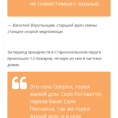
не
совместимые с
жизнью.
—
Василий Воротынцев, старший врач смены
станции скорой медпомощи.
За
период празднеств в
Старооскольском округе
произошло 12 пожаров, четыре из
них в
частных
домах.
Это село Озерки, горел
жилой дом. Село Роговатое,
горела баня. Село
Песчанка, так
же горел
жилой дом, и
в
селе