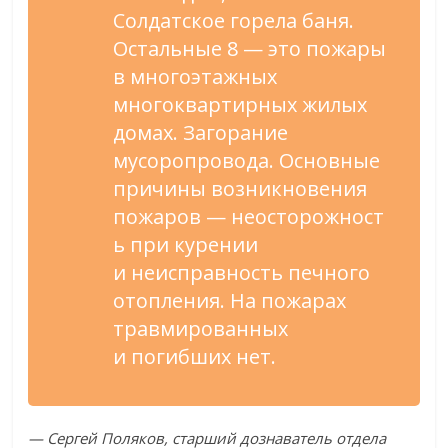
Солдатское горела баня.
Остальные 8
—
это пожары
в
многоэтажных
многоквартирных жилых
домах. Загорание
мусоропровода. Основные
причины возникновения
пожаров
—
неосторожност
ь при курении
и
неисправность печного
отопления. На
пожарах
травмированных
и
погибших нет.
—
Сергей Поляков, старший дознаватель отдела