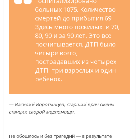
Госпитализировано
больных 1075. Количество
смертей до
прибытия 69.
Здесь много пожилых: и
70,
80, 90 и
за
90 лет. Это все
посчитывается. ДТП было
четыре всего,
пострадавших из
четырех
ДТП: три взрослых и
один
ребенок.
—
Василий Воротынцев, старший врач смены
станции скорой медпомощи.
Не
обошлось и
без трагедий
—
в
результате