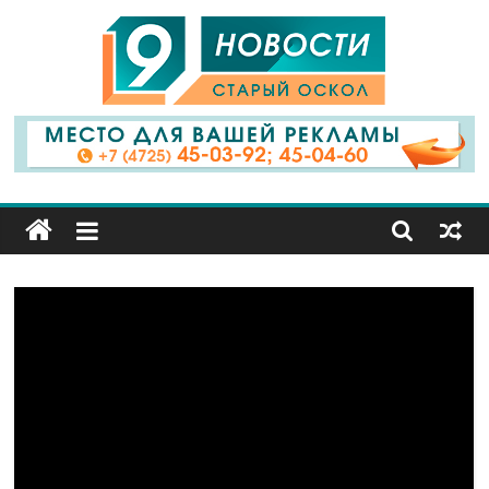
9
Канал
Старый
Оскол