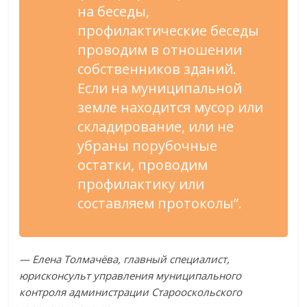
на беседы,
профилактические беседы
проводим в отношении
собственников зданий.
Если на муниципальной
земле находится мусор или
складирование, или не
убраны порубочные
остатки, проводим
профилактику или
составляем протоколы”.
— Елена Толмачёва, главный специалист,
юрисконсульт управления муниципального
контроля администрации Старооскольского