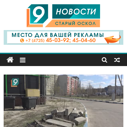
9
Канал
Старый
Оскол