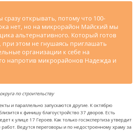
ы сразу открывать, потому что 100-
ока нет, но на микрорайон Майский мы
щика альтернативного. Который готов
, при этом не гнушаясь приглашать
льные организации к себе на
это напротив микрорайонов Надежда и
округа по строительству
кты и параллельно запускаются другие. К октябрю
лизится к финишу благоустройство 37 дворов. Есть
едет к улице 17 Героев. Как только госэкспертиза утвердит
е работ. Ведутся переговоры и по недостроенному храму за