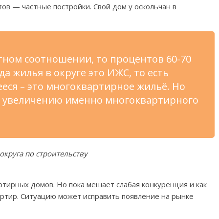
тов — частные постройки. Свой дом у оскольчан в
тном соотношении, то процентов 60-70
а жилья в округе это ИЖС, то есть
ееся – это многоквартирное жильё. Но
 к увеличению именно многоквартирного
округа по строительству
тирных домов. Но пока мешает слабая конкуренция и как
артир. Ситуацию может исправить появление на рынке