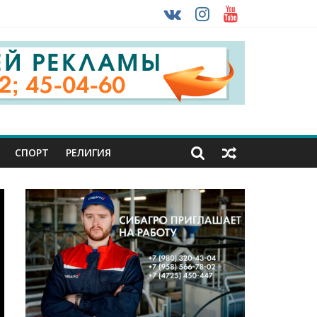
 ввоза машин из-за рубежа
урника
СПОРТ
РЕЛИГИЯ