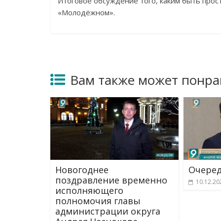
Итоговое обсуждение того, каким быть прос
«Молодёжном».
Вам также может понра
Новогоднее
Очеред
поздравление временно
10.12.20
исполняющего
полномочия главы
администрации округа