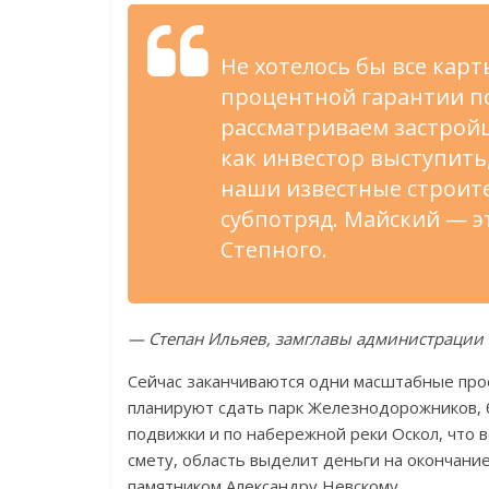
Не хотелось бы все карт
процентной гарантии п
рассматриваем застрой
как инвестор выступить
наши известные строите
субпотряд. Майский — 
Степного.
— Степан Ильяев, замглавы администрации 
Сейчас заканчиваются одни масштабные прое
планируют сдать парк Железнодорожников, б
подвижки и по набережной реки Оскол, что в
смету, область выделит деньги на окончани
памятником Александру Невскому.