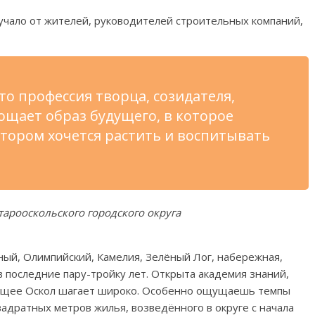
учало от жителей, руководителей строительных компаний,
то профессия творца, созидателя,
ощает образ будущего, в которое
отором хочется растить и воспитывать
арооскольского городского округа
ный, Олимпийский, Камелия, Зелёный Лог, набережная,
 последние пару-тройку лет. Открыта академия знаний,
дущее Оскол шагает широко. Особенно ощущаешь темпы
вадратных метров жилья, возведённого в округе с начала