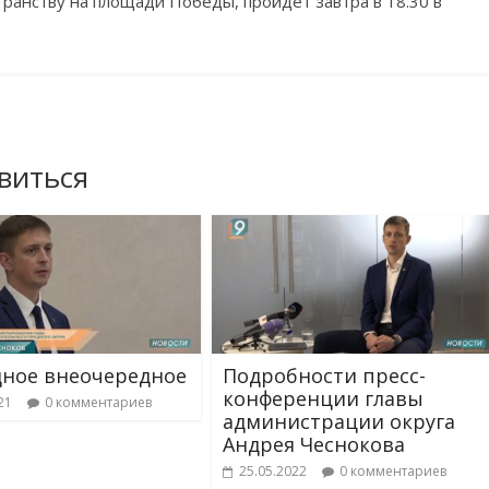
транству на площади Победы, пройдёт завтра в 18.30 в
виться
ное внеочередное
Подробности пресс-
конференции главы
21
0 комментариев
администрации округа
Андрея Чеснокова
25.05.2022
0 комментариев