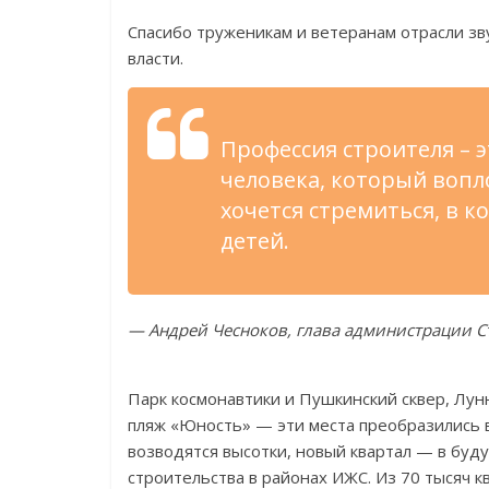
Спасибо труженикам и ветеранам отрасли зв
власти.
Профессия строителя – э
человека, который вопл
хочется стремиться, в к
детей.
— Андрей Чесноков, глава администрации Ст
Парк космонавтики и Пушкинский сквер, Лун
пляж «Юность» — эти места преобразились в
возводятся высотки, новый квартал — в бу
строительства в районах ИЖС. Из 70 тысяч к