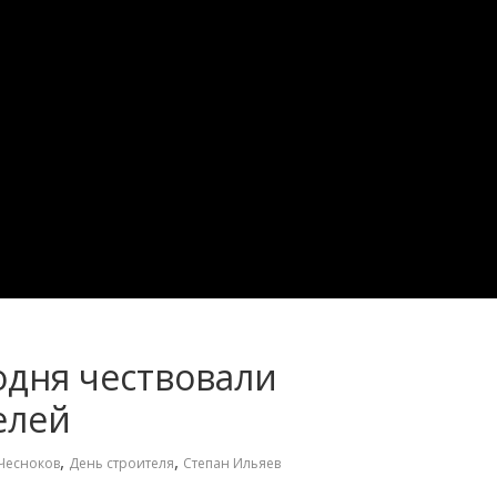
одня чествовали
елей
,
,
Чесноков
День строителя
Степан Ильяев