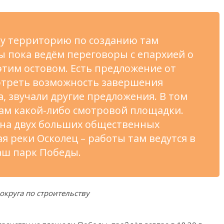
ту территорию по созданию там
ы пока ведём переговоры с епархией о
 этим остовом. Есть предложение от
мотреть возможность завершения
а, звучали другие предложения. В том
там какой-либо смотровой площадки.
 на двух больших общественных
я реки Осколец – работы там ведутся в
аш парк Победы.
округа по строительству