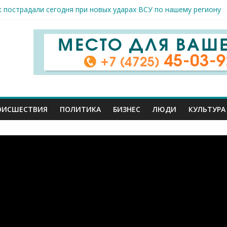
к пострадали сегодня при новых ударах ВСУ по нашему региону
руб. похитили мошенники у жителей Белгородчины под предлогом
 принимают поздравления с профессиональным праздником
спорта и достижений: в Старом Осколе отметили День физкульт
я арт-мастерская открылась в Старом Осколе
ОИСШЕСТВИЯ
ПОЛИТИКА
БИЗНЕС
ЛЮДИ
КУЛЬТУРА