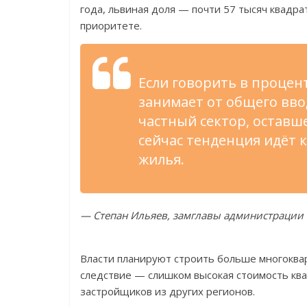
года, львиная доля — почти 57 тысяч квадра
приоритете.
Если говорить в процен
занимает от общего ввод
частный сектор, оставш
сейчас тенденция идёт
жилья.
— Степан Ильяев, замглавы администрации 
Власти планируют строить больше многоквар
следствие — слишком высокая стоимость кв
застройщиков из других регионов.