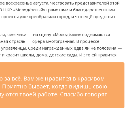
е воскресенье августа. Чествовать представителей этой
. В ЦКР «Молодёжный» грамотами и благодарственными
е проекты уже преобразили город, и что ещё предстоит
ели, сметчики — на сцену «Молодёжки» поднимаются
ная отрасль — сфера многогранная. В процессе
, управленцы. Среди награждённых едва ли не половина —
 красит школы, дома, детские сады. И это ей нравится.
 за всё. Вам же нравится в красивом
. Приятно бывает, когда видишь свою
дуются твоей работе. Спасибо говорят.