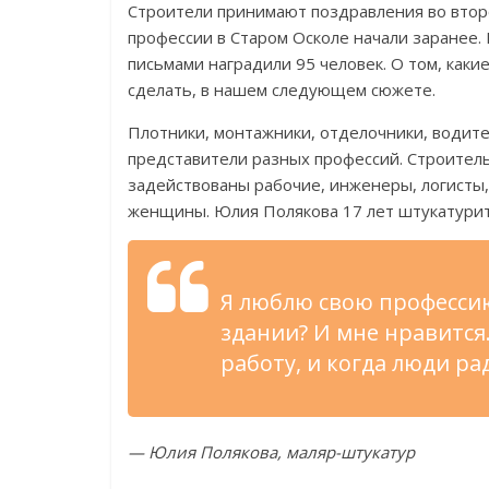
Строители принимают поздравления во второ
профессии в Старом Осколе начали заранее
письмами наградили 95 человек. О том, каки
сделать, в нашем следующем сюжете.
Плотники, монтажники, отделочники, водит
представители разных профессий. Строитель
задействованы рабочие, инженеры, логисты
женщины. Юлия Полякова 17 лет штукатурит и
Я люблю свою профессию
здании? И мне нравится
работу, и когда люди ра
— Юлия Полякова, маляр-штукатур