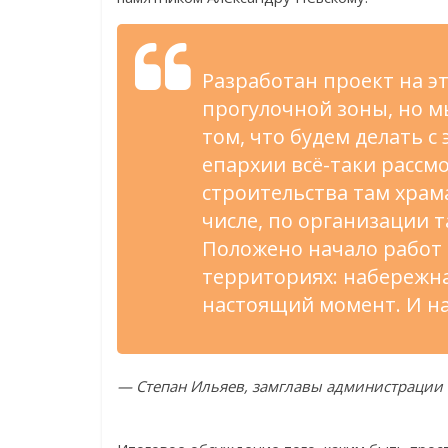
Разработан проект на э
прогулочной зоны, но м
том, что будем делать с
епархии всё-таки расс
строительства там храм
числе, по организации 
Положено начало работ
территориях: набережна
настоящий момент. И н
— Степан Ильяев, замглавы администрации 