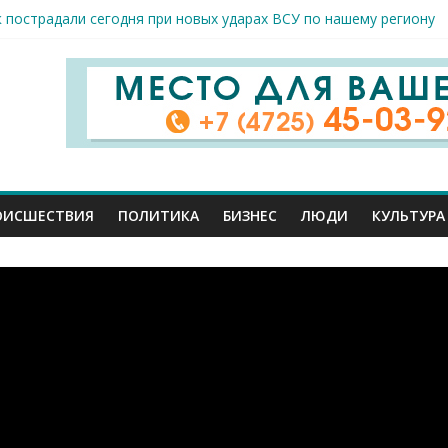
к пострадали сегодня при новых ударах ВСУ по нашему региону
руб. похитили мошенники у жителей Белгородчины под предлогом
 принимают поздравления с профессиональным праздником
спорта и достижений: в Старом Осколе отметили День физкульт
я арт-мастерская открылась в Старом Осколе
ОИСШЕСТВИЯ
ПОЛИТИКА
БИЗНЕС
ЛЮДИ
КУЛЬТУРА