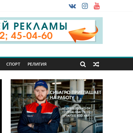
 ввоза машин из-за рубежа
урника
СПОРТ
РЕЛИГИЯ