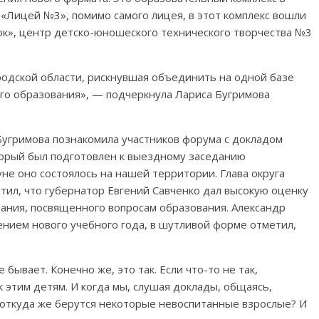
 «Лицей №3», помимо самого лицея, в этот комплекс вошли
ок», центр детско-юношеского технического творчества №3
родской области, рискнувшая объединить на одной базе
го образования», — подчеркнула Лариса Бугримова
Бугримова познакомила участников форума с докладом
торый был подготовлен к выездному заседанию
не оно состоялось на нашей территории. Глава округа
тил, что губернатор Евгений Савченко дал высокую оценку
ания, посвященного вопросам образования. Александр
ением нового учебного года, в шутливой форме отметил,
ывает. Конечно же, это так. Если что-то не так,
 этим детям. И когда мы, слушая доклады, общаясь,
 откуда же берутся некоторые невоспитанные взрослые? И