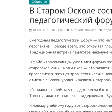
Общество
В Старом Осколе сос
педагогический фор
01.09.2015
1140
0 Комментариев
педа
Ежегодный педагогический форум — это не т
перспектив. Прежде всего, это открытая пл
Традиционная встреча педагогов накануне но
В фойе «Комсомольца» участники форума по
старооскольских школьников — это различн
просветительских центров, технические но
отметил высокий уровень развития старооск
«Гениальные ребята у нас, даже если б кто-то
Талант, талант и надо его поддерживать. Бу
К новому учебному году все старооскольские
свою работу и два образовательных учрежде