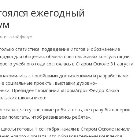
тоялся ежегодный
ум
гогический форум
олько статистика, подведение итогов и обозначение
ощадка для общения, обмена опытом, живых консультаций.
вого учебного года состоялась в Старом Осколе 31 августа.
знакомились с новейшими достижениями и разработками
ые социальные проекты, выставки духовно-
винки. Президент компании «ПромАгро» Федор Клюка
ольских школьников:
 сказал, что у нас такие ребята есть, не сразу бы поверил.
дем помогать, чтоб развивались ребята».
 школы готовы. 1 сентября начали в Старом Осколе начали
ния нового формата. Это образовательный комплекс в