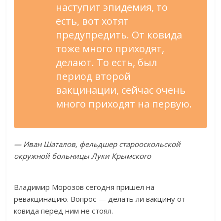
наступит эпидемия, то
есть, вот хотят
предупредить. От ковида
тоже много приходят,
делают. То есть, был
период второй
вакцинации, сейчас очень
много приходят на первую.
— Иван Шаталов, фельдшер старооскольской
окружной больницы Луки Крымского
Владимир Морозов сегодня пришел на
ревакцинацию. Вопрос — делать ли вакцину от
ковида перед ним не стоял.