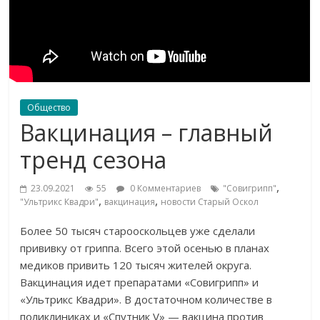
Общество
Вакцинация – главный
тренд сезона
,
23.09.2021
55
0 Комментариев
"Совигрипп"
,
,
"Ультрикс Квадри"
вакцинация
новости Старый Оскол
Более 50 тысяч старооскольцев уже сделали
прививку от гриппа. Всего этой осенью в планах
медиков привить 120 тысяч жителей округа.
Вакцинация идет препаратами «Совигрипп» и
«Ультрикс Квадри». В достаточном количестве в
поликлиниках и «Спутник V» — вакцина против