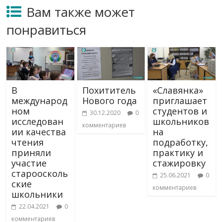
Вам также может
понравиться
В
Похититель
«Славянка»
международ
Нового года
приглашает
ном
студентов и
30.12.2020
0
исследован
школьников
комментариев
ии качества
на
чтения
подработку,
приняли
практику и
участие
стажировку
староосколь
25.06.2021
0
ские
комментариев
школьники
22.04.2021
0
комментариев