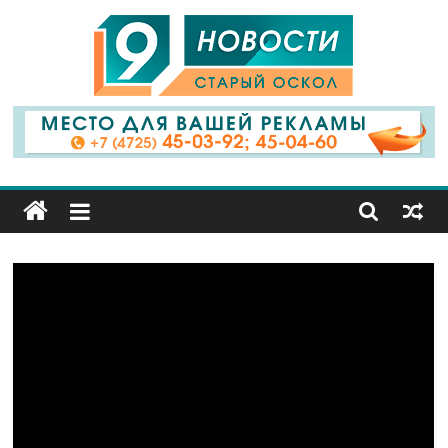
9
Канал
Старый
Оскол