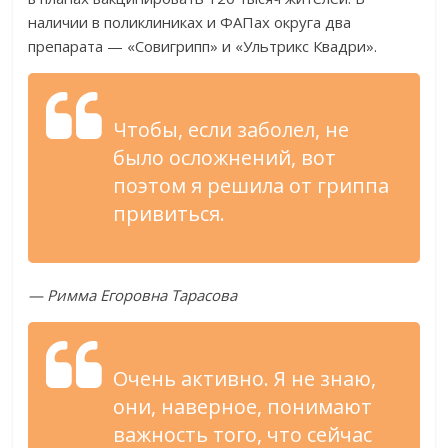
наличии в поликлиниках и ФАПах округа два
препарата — «Совигрипп» и «Ультрикс Квадри».
Чтобы, если заболел, не
было осложнений, вот
поэтом я решила от гриппа
привиться.
— Римма Егоровна Тарасова
Очень активно. Я не знаю,
они, наверное, понимают
важность того, что сейчас