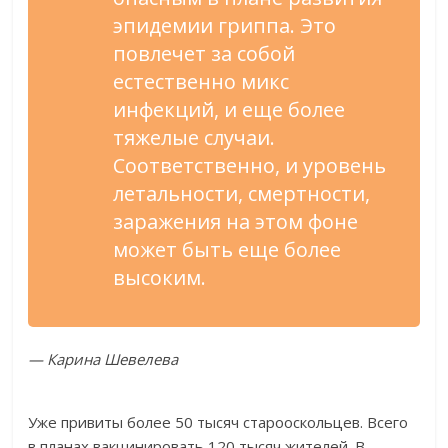
эпидемии гриппа. Это
повлечет за собой
естественно микс
инфекций, и еще более
тяжелые случаи.
Соответственно, и уровень
летальности, смертности,
заражения на этом фоне
может быть еще более
высоким.
— Карина Шевелева
Уже привиты более 50 тысяч старооскольцев. Всего
в планах вакцинировать 120 тысяч жителей. В