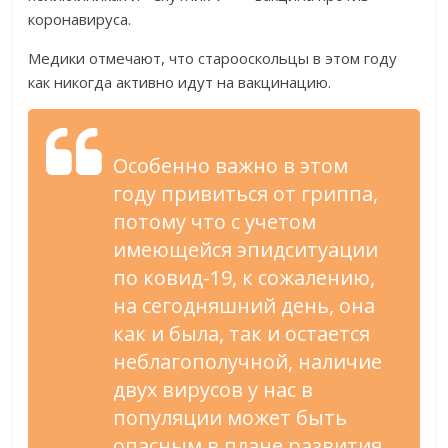
коронавируса.
Медики отмечают, что старооскольцы в этом году
как никогда активно идут на вакцинацию.
Особенно важно в этом
году привиться от гриппа,
потому что с учетом
имеющейся эпидситуации
по ковид-19, к сожалению,
на сегодняшний день, она
как и была, так и остается
неблагополучной, наличие
двух вирусов у нас в
популяции может быть
опасным в плане развития