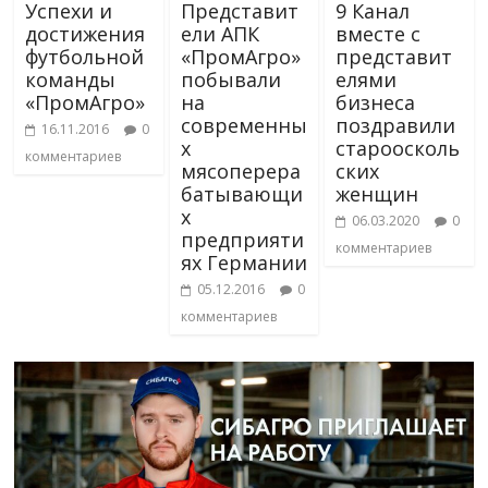
Успехи и
Представит
9 Канал
достижения
ели АПК
вместе с
футбольной
«ПромАгро»
представит
команды
побывали
елями
«ПромАгро»
на
бизнеса
современны
поздравили
16.11.2016
0
х
староосколь
комментариев
мясоперера
ских
батывающи
женщин
х
06.03.2020
0
предприяти
комментариев
ях Германии
05.12.2016
0
комментариев