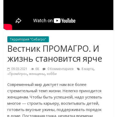
Территория "Сибагро"
Вестник ПРОМАГРО. И
жизнь становится ярче
,
09.03.2021
68
0 Комментариев
8 марта
,
,
«ПромАгро»
женщины
хобби
Современный мир диктует нам все более
стремительный темп жизни. Нелегко приходится
женщинам. Чтобы быть успешной, надо успевать
многое — строить карьеру, воспитывать детей,
готовить вкусные ужины, поддерживать порядок
в доме. Постоянная гонка, нехватка времени