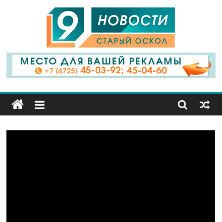
9
Канал
Старый
Оскол