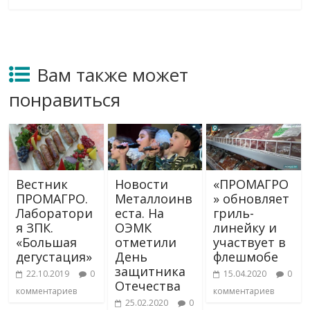
Вам также может
понравиться
Вестник
Новости
«ПРОМАГРО
ПРОМАГРО.
Металлоинв
» обновляет
Лаборатори
еста. На
гриль-
я ЗПК.
ОЭМК
линейку и
«Большая
отметили
участвует в
дегустация»
День
флешмобе
защитника
22.10.2019
0
15.04.2020
0
Отечества
комментариев
комментариев
25.02.2020
0