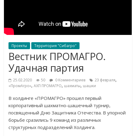
Проекты
Территория "Сибагро"
Вестник ПРОМАГРО.
Удачная партия
,
25.02.2020
50
0 Комментариев
23 февраля
,
,
,
«ПромАгро»
АХП ПРОМАГРО
шахматы
шашки
В холдинге «ПРОМАГРО» прошел первый
корпоративный шахматно-шашечный турнир,
посвященный Дню Защитника Отечества. В упорной
борьбе сразились 9 команд из различных
структурных подразделений Холдинга.