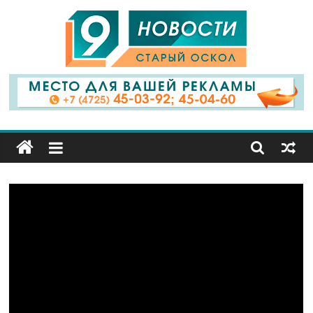
9
Канал
Старый
Оскол