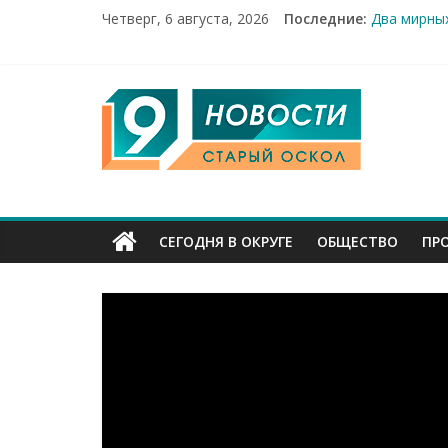
Четверг, 6 августа, 2026
Последние:
Два мирных
100%-я рас
Новое серд
Рейд по ме
9
«Купечески
Канал
Старый
СЕГОДНЯ В ОКРУГЕ
ОБЩЕСТВО
ПР
Оскол