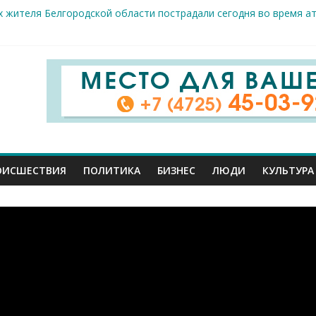
 жителя Белгородской области пострадали сегодня во время а
крываемость особо тяжких преступлений: в Старооскольском от
це: старооскольский тренер Георгий Золотых нуждается в сроч
стам несанкционированной торговли: что и где можно продава
е салоны»: старооскольский краеведческий музей приглашает о
ОИСШЕСТВИЯ
ПОЛИТИКА
БИЗНЕС
ЛЮДИ
КУЛЬТУРА