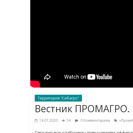
Территория "Сибагро"
Вестник ПРОМАГРО. 
14.07.2020
54
0 Комментариев
«ПромА
Сегодня все озабочены повышением эффекти