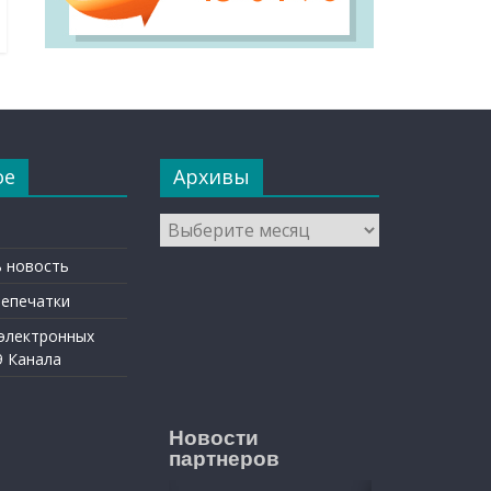
ое
Архивы
Архивы
 новость
репечатки
 электронных
9 Канала
Новости
партнеров