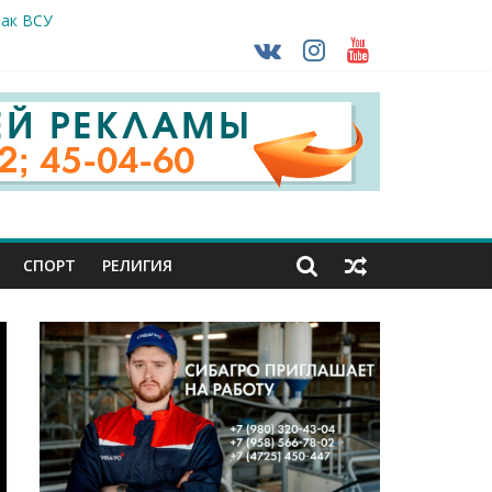
так ВСУ
деле СК подвели итоги первого полугодия
ной трансплантации
ть без штрафа?
кунуться в прошлое
СПОРТ
РЕЛИГИЯ