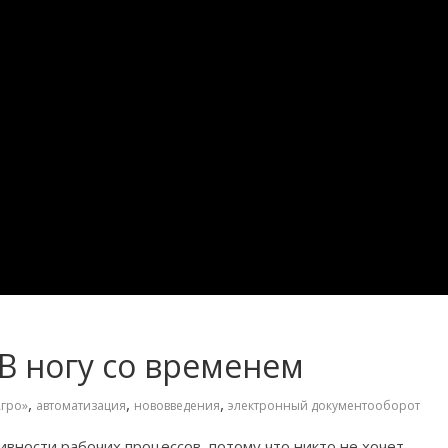
В ногу со временем
,
,
,
гро»
автоматизация
нововведения
электронный документооборот
вности рабочих процессов, потому что никто не хочет