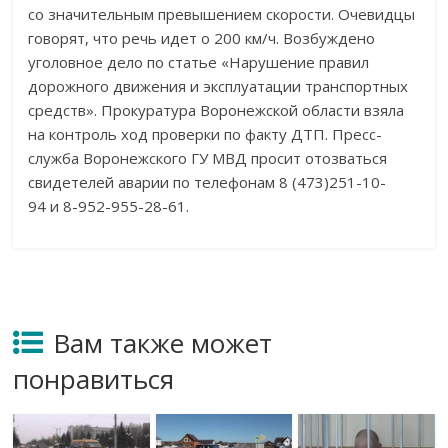
со
значительным превышением скорости. Очевидцы
говорят, что речь идет о
200
км/ч. Возбуждено
уголовное дело по
статье
«
Нарушение правил
дорожного движения и
эксплуатации транспортных
средств
»
. Прокуратура Воронежской области взяла
на
контроль ход проверки по
факту ДТП.
Пресс-
служба
Воронежского ГУ
МВД просит отозваться
свидетелей аварии по
телефонам
8 (473)251-10-
94
и
8-952-955-28-61
.
Вам также может
понравиться