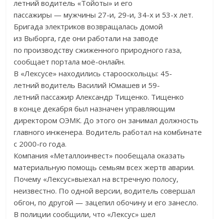
летний
водитель
«
Тойоты
»
и
его
пассажиры
—
мужчины
27-и
,
29-и
,
34-х
и
53-х
лет.
Бригада электриков возвращалась домой
из
Выборга, где они работали на
заводе
по
производству сжиженного природного газа,
сообщает портала
моё-онлайн
.
В
«
Лексусе
»
находились старооскольцы:
45-
летний
водитель Василий Юмашев и
59-
летний
пассажир Александр Тищенко. Тищенко
в
конце декабря был назначен управляющим
директором ОЭМК. До
этого он
занимал должность
главного инженера. Водитель работал на
комбинате
с
2000-го
года.
Компания
«
Металлоинвест
»
пообещала оказать
материальную помощь семьям всех жертв аварии.
Почему
«
Лексус
»
выехал на
встречную полосу,
неизвестно. По
одной версии, водитель совершал
обгон, по
другой
—
зацепил обочину и
его занесло.
В
полиции сообщили, что
«
Лексус
»
шел