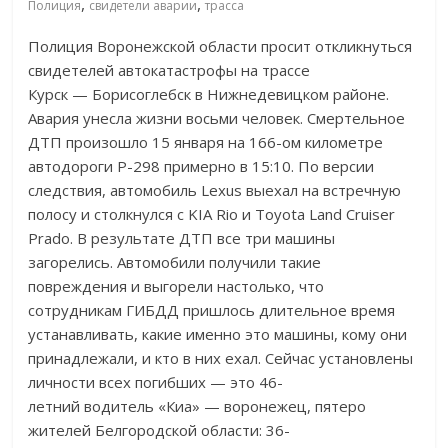
,
,
Полиция
свидетели аварии
трасса
Полиция Воронежской области просит откликнуться
свидетелей автокатастрофы на
трассе
Курск
—
Борисоглебск в
Нижнедевицком районе.
Авария унесла жизни восьми человек. Смертельное
ДТП произошло 15 января на
166-ом
километре
автодороги
Р-298
примерно в
15:10. По
версии
следствия, автомобиль Lexus выехал на
встречную
полосу и
столкнулся с
KIA Rio и
Toyota Land Cruiser
Prado. В
результате ДТП все три машины
загорелись. Автомобили получили такие
повреждения и
выгорели настолько, что
сотрудникам ГИБДД пришлось длительное время
устанавливать, какие именно это машины, кому они
принадлежали, и
кто в
них ехал. Сейчас установлены
личности всех погибших
—
это
46-
летний
водитель
«
Киа
»
—
воронежец, пятеро
жителей Белгородской области:
36-