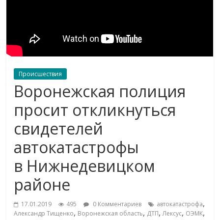
Происшествия
Воронежская полиция
просит откликнуться
свидетелей
автокатастрофы
в Нижнедевицком
районе
,
17.01.2019
495
0 Комментариев
автокатастрофа
,
,
,
,
,
Александр Тищенко
Воронежская область
ДТП
Лексус
ОЭМК