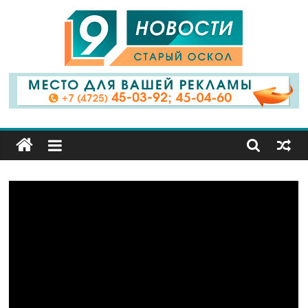
9
Канал
Старый
Оскол