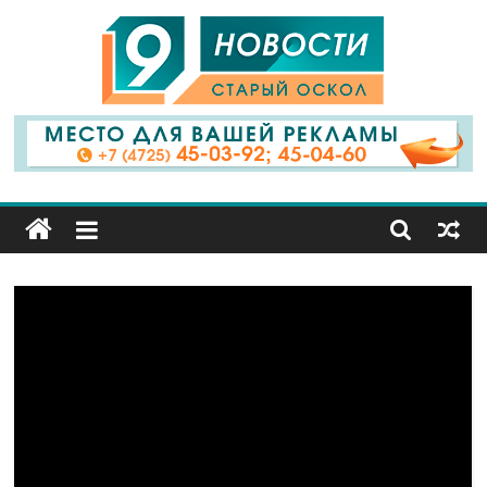
9
Канал
Старый
Оскол