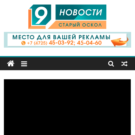
9
Канал
Старый
Оскол