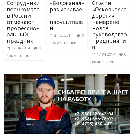
Сотрудники
«Водоканал»
Спасти
военкомато
разыскивае
«Оскольские
в России
т
дороги»
отмечают
нарушителе
намерено
профессион
й
новое
альный
руководство
21.05.2014
0
праздник
предприяти
комментариев
я
07.04.2014
0
17.04.2014
0
комментариев
комментариев