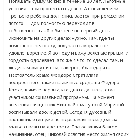
Погашать сумму можно в течение 20 лет. Льготные
условия – три процента годовых. А с появлением
третьего ребенка долг списывается, при рождении
пятого — дом полностью переходит в
собственность: «Я в бизнесе не первый день.
Экономить на других делах нужно. Там, где ты
помогаешь человеку, получаешь моральное
удовлетворение. Я вот еду и вижу зеленые крыши, и
гордость одолевает, это же я что-то сделал там, и
люди там живут и они, наверно, благодарят».
Настоятель храма Феодора Стратилата,
построенного также на личные средства Федора
Клюки, в числе первых, кто два года назад стал
участником социальной программы. На момент
вселения священник Николай с матушкой Мариной
воспитывали двоих детей. Сегодня духовный
наставник отец уже четверых малышей. Долг за
жилье списан на две трети. Благославляя благое
начинание, отец Николай освятил место жилья своих