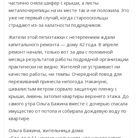
частично сняла шифер с крыши, а листы
металлочерепицы на их месте так и не положила. Это
уже не первый случай, когда старооскольцы
страдают из-за халатности подрядчиков.
Жители этой пятиэтажки с нетерпением ждали
капитального ремонта — дому 42 года. В апреле
ремонт начали, только вот за два с половиной
месяца результатов работы подрядной организации
практически не видно. Жителей не устраивает ни
качество работы, ни темпы. Очередной повод для
переживаний принесла непогода. Накануне,
шквалистым ветром сорвало защитную пленку с
крыши, ливень затопил квартиры верхнего этажа. До
самого утра Ольга Бажина вместе с дочерью спасала
имущество от потопа и собирала дождевую воду по
квартире.
Ольга Бажина, жительница дома:
«Где-то в 11 ночи мы услышали, что начало капать.