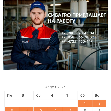
Август 2026
Пн
Вт
Ср
Чт
Пт
Сб
Вс
1
2
3
4
5
6
7
8
9