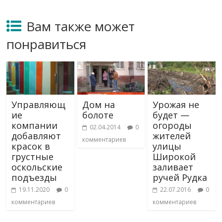
Вам также может
понравиться
Управляющ
Дом на
Урожая не
ие
болоте
будет —
компании
огороды
02.04.2014
0
добавляют
жителей
комментариев
красок в
улицы
грустные
Широкой
оскольские
заливает
подъезды
ручей Рудка
19.11.2020
0
22.07.2016
0
комментариев
комментариев