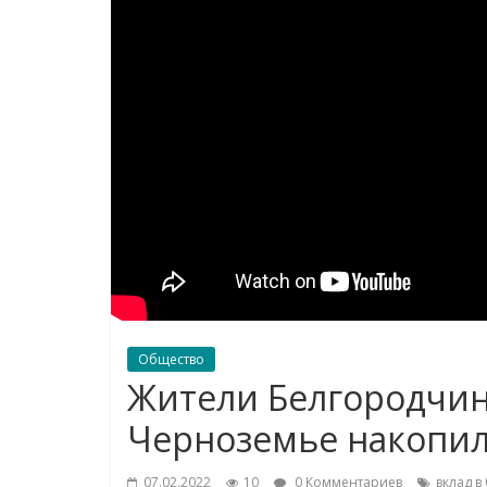
Общество
Жители Белгородчин
Черноземье накопил
07.02.2022
10
0 Комментариев
вклад в