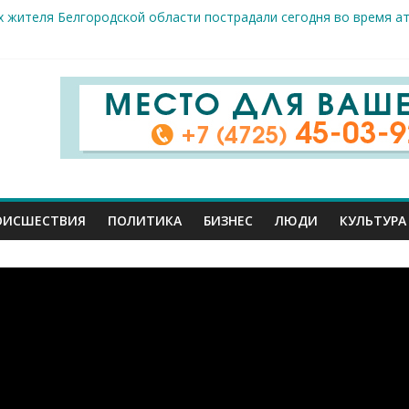
 жителя Белгородской области пострадали сегодня во время а
крываемость особо тяжких преступлений: в Старооскольском от
це: старооскольский тренер Георгий Золотых нуждается в сроч
стам несанкционированной торговли: что и где можно продава
е салоны»: старооскольский краеведческий музей приглашает о
ОИСШЕСТВИЯ
ПОЛИТИКА
БИЗНЕС
ЛЮДИ
КУЛЬТУРА