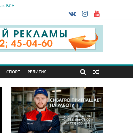
так ВСУ
деле СК подвели итоги первого полугодия
ной трансплантации
ть без штрафа?
кунуться в прошлое
СПОРТ
РЕЛИГИЯ