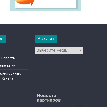
ое
Архивы
Архивы
 новость
репечатки
 электронных
9 Канала
Новости
партнеров