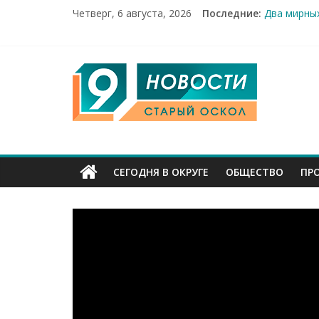
Четверг, 6 августа, 2026
Последние:
Два мирных
100%-я рас
Новое серд
Рейд по ме
9
«Купечески
Канал
Старый
СЕГОДНЯ В ОКРУГЕ
ОБЩЕСТВО
ПР
Оскол