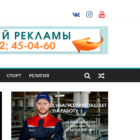
ударов ВСУ
о-фашистских захватчиков
раны проходят практику в Старом Осколе
СПОРТ
РЕЛИГИЯ