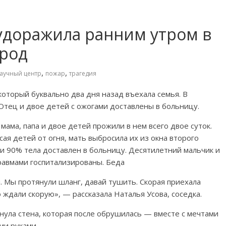
будоражила ранним утром в
ород
,
,
аучный центр
пожар
трагедия
который буквально два дня назад въехала семья. В
 Отец и двое детей с ожогами доставлены в больницу.
мама, папа и двое детей прожили в нем всего двое суток.
ая детей от огня, мать выбросила их из окна второго
ами 90% тела доставлен в больницу. Десятилетний мальчик и
травмами госпитализированы. Беда
. Мы протянули шланг, давай тушить. Скорая приехала
 ждали скорую», — рассказала Наталья Усова, соседка.
еснула стена, которая после обрушилась — вместе с мечтами
ми руками.