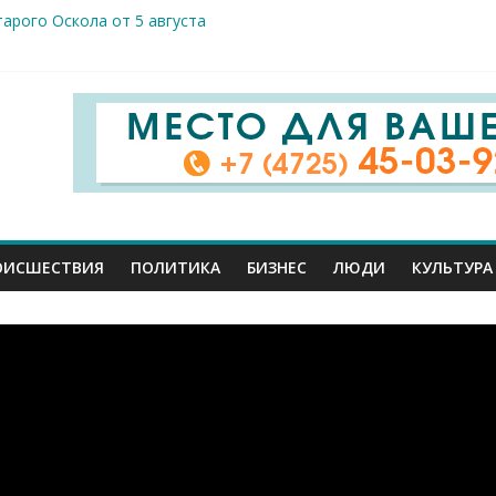
арого Оскола от 5 августа
жителей ранены сегодня в Белгородской области в результате 
вого салюта отмечает 83-ю годовщину освобождения от немецк
 Шуваев доложил Владимиру Путину о текущей работе
ов к реальным пациентам: студенты-медики из разных вузов ст
ОИСШЕСТВИЯ
ПОЛИТИКА
БИЗНЕС
ЛЮДИ
КУЛЬТУРА