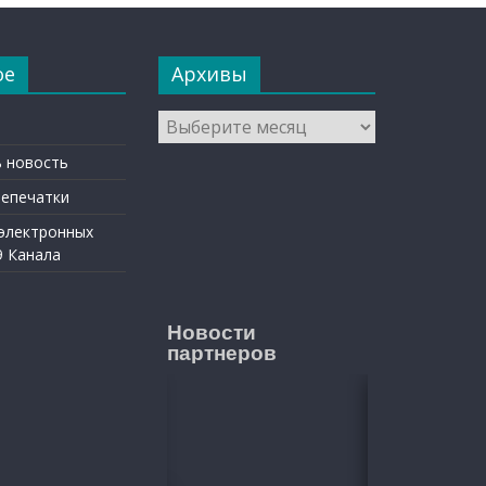
ое
Архивы
Архивы
 новость
репечатки
 электронных
9 Канала
Новости
партнеров