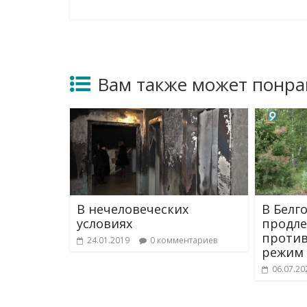
Вам также может понра
В нечеловеческих
В Белг
условиях
продле
проти
24.01.2019
0 комментариев
режим
06.07.20