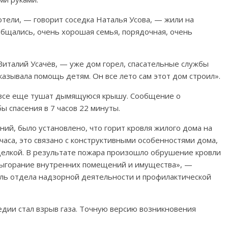
отели, — говорит соседка Наталья Усова, — жили на
 Общались, очень хорошая семья, порядочная, очень
 Виталий Усачёв, — уже дом горел, спасательные службы
азывала помощь детям. Он все лето сам этот дом строил».
е все еще тушат дымящуюся крышу. Сообщение о
ы спасения в 7 часов 22 минуты.
й, было установлено, что горит кровля жилого дома на
часа, это связано с конструктивными особенностями дома,
елкой. В результате пожара произошло обрушение кровли
выгорание внутренних помещений и имущества», —
ель отдела надзорной деятельности и профилактической
дии стал взрыв газа. Точную версию возникновения