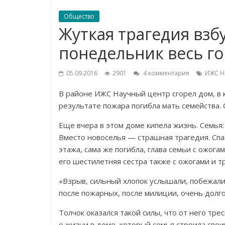
Общество
Жуткая трагедия вз
понедельник весь г
05.09.2016
2901
4 комментария
ИЖС Н
В районе ИЖС Научный центр сгорел дом, в 
результате пожара погибла мать семейства.
Еще вчера в этом доме кипела жизнь. Семья: 
Вместо новоселья — страшная трагедия. Спас
этажа, сама же погибла, глава семьи с ожог
его шестилетняя сестра также с ожогами и 
«Взрыв, сильный хлопок услышали, побежали
после пожарных, после милиции, очень долго
Толчок оказался такой силы, что от него тр
о жизни в доме, который семья строила свои