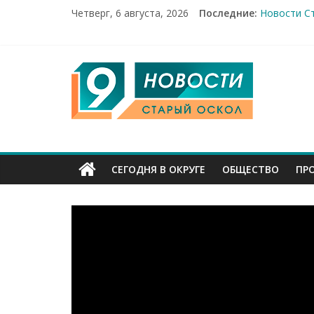
Четверг, 6 августа, 2026
Последние:
Новости Ст
14 мирных 
Город пер
Александр
9
От учебник
Канал
Старый
СЕГОДНЯ В ОКРУГЕ
ОБЩЕСТВО
ПР
Оскол