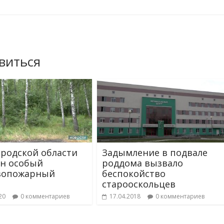
виться
ородской области
Задымление в подвале
н особый
роддома вызвало
вопожарный
беспокойство
старооскольцев
20
0 комментариев
17.04.2018
0 комментариев