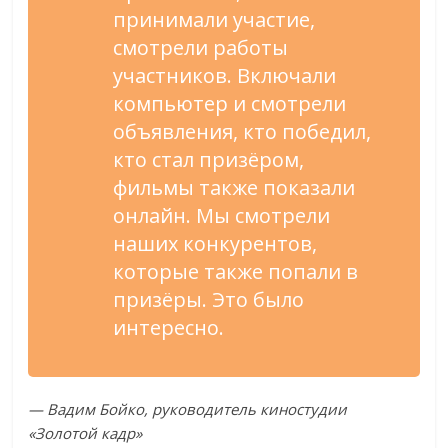
принимали участие,
смотрели работы
участников. Включали
компьютер и смотрели
объявления, кто победил,
кто стал призёром,
фильмы также показали
онлайн. Мы смотрели
наших конкурентов,
которые также попали в
призёры. Это было
интересно.
— Вадим Бойко, руководитель киностудии
«Золотой кадр»