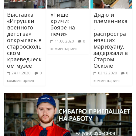
Выставка
«Тише
Дядю и
«Игрушки
кричи:
племянника
военного
бояре на
,
детства»
печи»
распростра
открылась в
нявших
11.06.2020
0
староосколь
марихуану,
комментариев
ском
задержали в
краеведческ
Старом
ом музее
Осколе
24.11.2020
0
02.12.2020
0
комментариев
комментариев