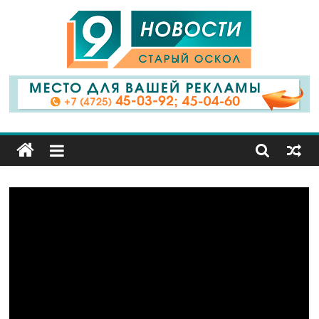
9
Канал
Старый
Оскол