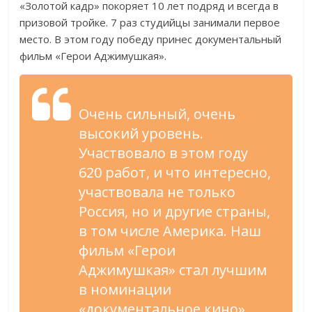
«Золотой кадр» покоряет 10 лет подряд и всегда в
призовой тройке. 7 раз студийцы занимали первое
место. В этом году победу принес документальный
фильм «Герои Аджимушкая».
Очень сильный, очень
высокий уровень.
Участвовало в этом году
620 работ, и что интересно,
участвовала не только
Россия, но и другие страны,
в том числе Америка. Наш
фильм «Герои
Аджимушкая» стал лучшим
в номинации
«документальное кино».