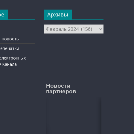
ое
Архивы
Архивы
 новость
репечатки
 электронных
9 Канала
Новости
партнеров