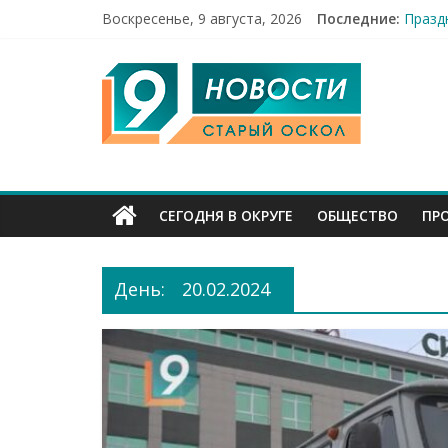
Строи
Воскресенье, 9 августа, 2026
Последние:
Празд
Погод
9
12 че
49,5 
Канал
Старый
СЕГОДНЯ В ОКРУГЕ
ОБЩЕСТВО
ПР
Оскол
День:
20.02.2024