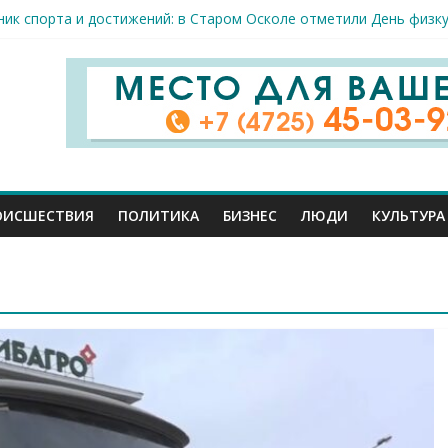
тели принимают поздравления с профессиональным праздником
ник спорта и достижений: в Старом Осколе отметили День физк
а в Старом Осколе на 9 августа
ловек пострадали сегодня при новых ударах ВСУ по нашему реги
млн руб. похитили мошенники у жителей Белгородчины под предл
ОИСШЕСТВИЯ
ПОЛИТИКА
БИЗНЕС
ЛЮДИ
КУЛЬТУРА