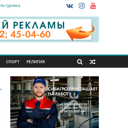
ультурника
ону
огом ввоза машин из-за рубежа
СПОРТ
РЕЛИГИЯ