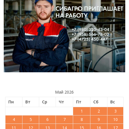
Май 2026
Пн
Вт
Ср
Чт
Пт
Сб
Вс
1
2
3
4
5
6
7
8
9
10
11
12
13
14
15
16
17