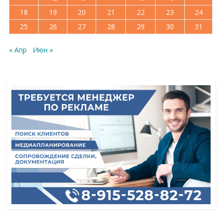
18
19
20
21
22
23
24
25
26
27
28
29
30
31
« Апр
Июн »