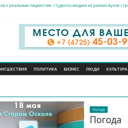
ов к реальным пациентам: студенты-медики из разных вузов ст
арого Оскола от 5 августа
жителей ранены сегодня в Белгородской области в результате 
вого салюта отмечает 83-ю годовщину освобождения от немецк
ОИСШЕСТВИЯ
ПОЛИТИКА
БИЗНЕС
ЛЮДИ
КУЛЬТУРА
Погода
Погода