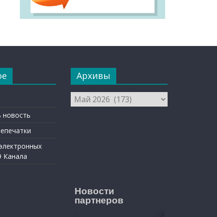
ое
Архивы
Архивы
 новость
репечатки
 электронных
9 Канала
Новости
партнеров