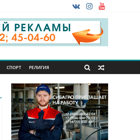
 ввоза машин из-за рубежа
урника
СПОРТ
РЕЛИГИЯ