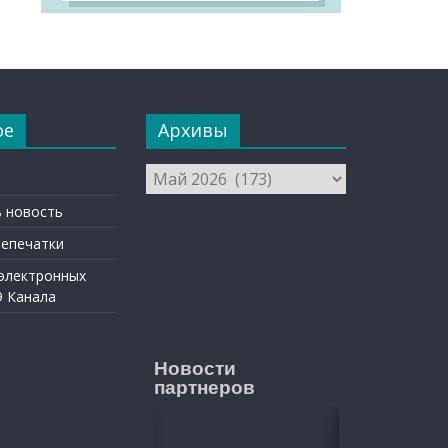
ое
Архивы
Архивы
 новость
репечатки
 электронных
9 Канала
Новости
партнеров