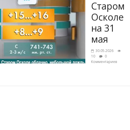
Старом
Осколе
на 31
мая
30.05.2026
10
0
Комментариев