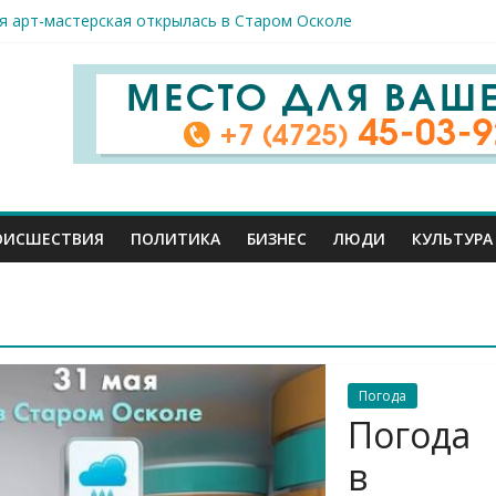
я арт-мастерская открылась в Старом Осколе
к пострадали сегодня при новых ударах ВСУ по нашему региону
руб. похитили мошенники у жителей Белгородчины под предлогом
 принимают поздравления с профессиональным праздником
спорта и достижений: в Старом Осколе отметили День физкульт
ОИСШЕСТВИЯ
ПОЛИТИКА
БИЗНЕС
ЛЮДИ
КУЛЬТУРА
Погода
Погода
в