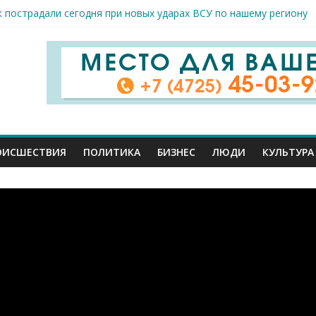
к пострадали сегодня при новых ударах ВСУ по нашему региону
руб. похитили мошенники у жителей Белгородчины под предлогом
 принимают поздравления с профессиональным праздником
спорта и достижений: в Старом Осколе отметили День физкульт
я арт-мастерская открылась в Старом Осколе
ОИСШЕСТВИЯ
ПОЛИТИКА
БИЗНЕС
ЛЮДИ
КУЛЬТУРА