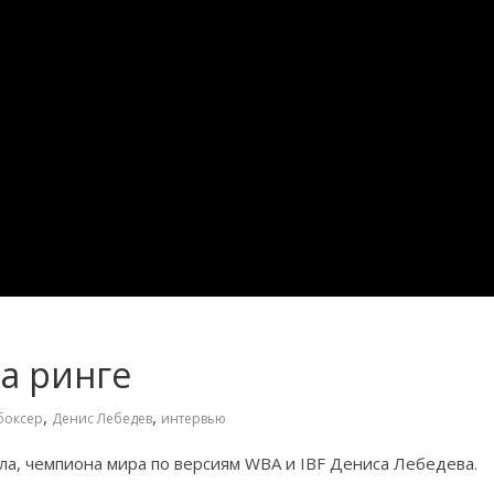
на ринге
,
,
боксер
Денис Лебедев
интервью
а, чемпиона мира по версиям WBA и IBF Дениса Лебедева.