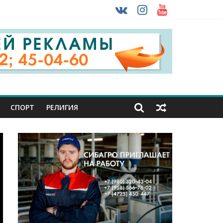
 ввоза машин из-за рубежа
урника
СПОРТ
РЕЛИГИЯ