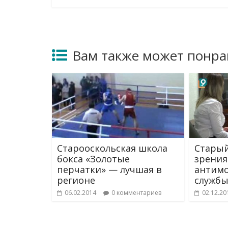
Вам также может понра
Старооскольская школа
Старый
бокса «Золотые
зрения
перчатки» — лучшая в
антим
регионе
служб
06.02.2014
0 комментариев
02.12.20