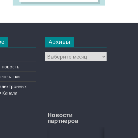
ое
Архивы
Архивы
 новость
репечатки
 электронных
9 Канала
Новости
партнеров