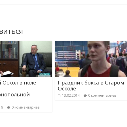
виться
 Оскол в поле
Праздник бокса в Старом
Осколе
онопольной
13.02.2014
0 комментариев
ы
19
0 комментариев