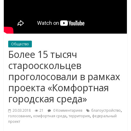
Общество
Более 15 тысяч
старооскольцев
проголосовали в рамках
проекта «Комфортная
городская среда»
,
20.03.2018
21
0 Комментариев
благоустройство
,
,
,
голосование
комфортная среда
территория
федеральный
проект