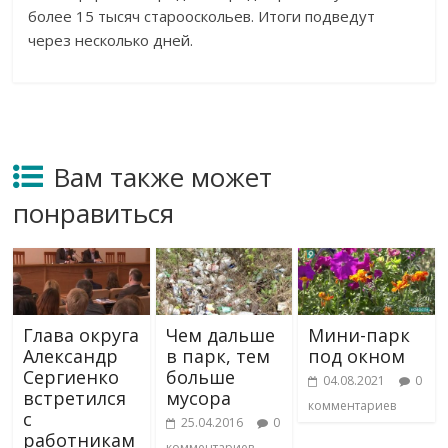
более 15 тысяч старооскольев. Итоги подведут
через несколько дней.
Вам также может
понравиться
Глава округа
Чем дальше
Мини-парк
Александр
в парк, тем
под окном
Сергиенко
больше
04.08.2021
0
встретился
мусора
комментариев
с
25.04.2016
0
работникам
комментариев