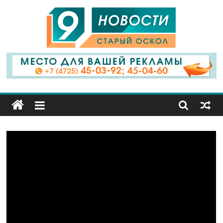
9
Канал
Старый
Оскол