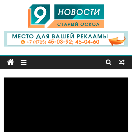
9
Канал
Старый
Оскол