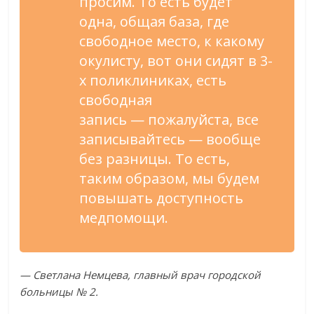
просим. То
есть будет
одна, общая база, где
свободное место, к
какому
окулисту, вот они сидят в
3-
х
поликлиниках, есть
свободная
запись
—
пожалуйста, все
записывайтесь
—
вообще
без разницы. То
есть,
таким образом, мы
будем
повышать доступность
медпомощи.
—
Светлана Немцева, главный врач городской
больницы
№
2.