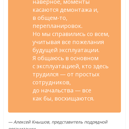
наверное, моменты
касаются демонтажа и,
в
общем-то
,
перепланировок.
Но
мы
справились со
всем,
учитывая все пожелания
будущей эксплуатации.
Я
общаюсь в
основном
с
эксплуатацией, кто здесь
трудился
—
от
простых
сотрудников,
до
начальства
—
все
как
бы, восхищаются.
—
Алексей Кнышов, представитель подрядной
организации.