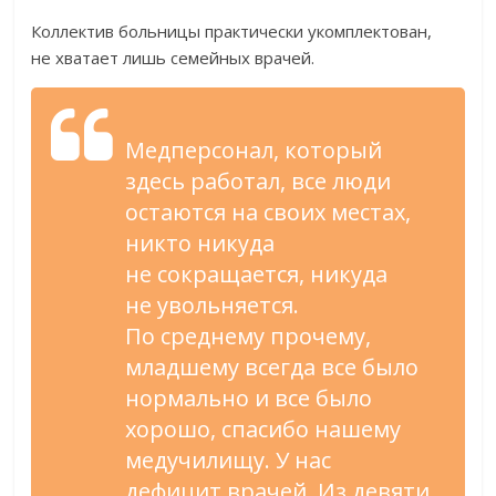
Коллектив больницы практически укомплектован,
не
хватает лишь семейных врачей.
Медперсонал, который
здесь работал, все люди
остаются на
своих местах,
никто никуда
не
сокращается, никуда
не
увольняется.
По
среднему прочему,
младшему всегда все было
нормально и
все было
хорошо, спасибо нашему
медучилищу. У
нас
дефицит врачей. Из
девяти