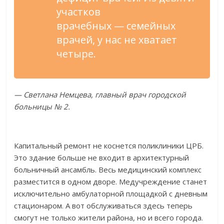
участков
врачебных
—
семейных
врачей, у
нас не
хватает
четыре.
—
Светлана Немцева, главный врач городской
больницы
№
2.
Капитальный ремонт не
коснется поликлиники ЦРБ.
Это здание больше не
входит в
архитектурный
больничный ансамбль. Весь медицинский комплекс
разместится в
одном дворе. Медучреждение станет
исключительно амбулаторной площадкой с
дневным
стационаром. А
вот обслуживаться здесь теперь
смогут не
только жители района, но
и
всего города.