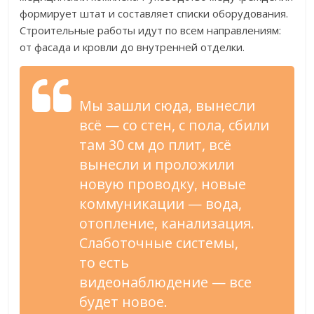
формирует штат и
составляет списки оборудования.
Строительные работы идут по
всем направлениям:
от
фасада и
кровли до
внутренней отделки.
Мы
зашли сюда, вынесли
всё
—
со
стен, с
пола, сбили
там 30
см до
плит, всё
вынесли и
проложили
новую проводку, новые
коммуникации
—
вода,
отопление, канализация.
Слаботочные системы,
то
есть
видеонаблюдение
—
все
будет новое.