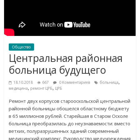
Общество
Центральная районная
больница будущего
,
18.10.2018
667
0 Комментариев
больница
,
,
медицина
ремонт ЦРБ
ЦРБ
Ремонт двух корпусов старооскольской центральной
районной больницы обошелся областному бюджету
в
65
миллионов рублей. Старейшая в
Старом Осколе
больница преобразилась до
неузнаваемости: вместо
ветхих, полуразрушенных зданий современный
медицинский комплекс. Руководство медучреждения