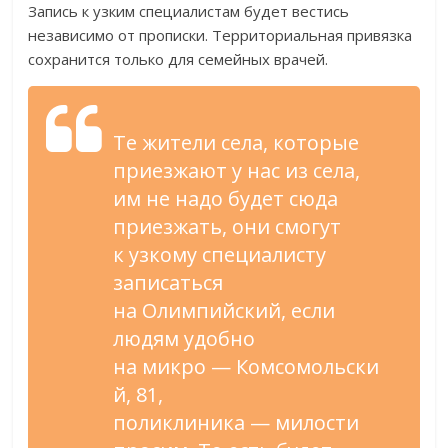
Запись к
узким специалистам будет вестись
независимо от
прописки. Территориальная привязка
сохранится только для семейных врачей.
Те
жители села, которые
приезжают у
нас из
села,
им
не
надо будет сюда
приезжать, они смогут
к
узкому специалисту
записаться
на
Олимпийский, если
людям удобно
на
микро
—
Комсомольски
й, 81,
поликлиника
—
милости