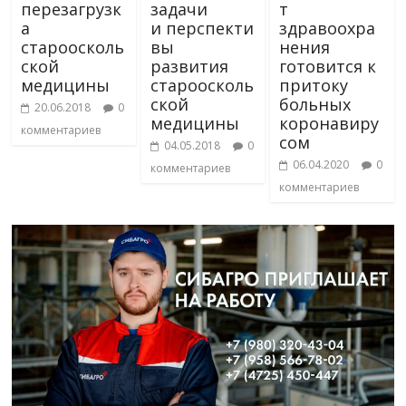
перезагрузк
задачи
т
а
и перспекти
здравоохра
староосколь
вы
нения
ской
развития
готовится к
медицины
староосколь
притоку
ской
больных
20.06.2018
0
медицины
коронавиру
комментариев
сом
04.05.2018
0
06.04.2020
0
комментариев
комментариев