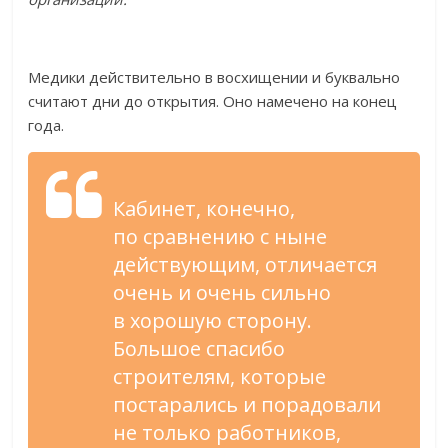
Медики действительно в
восхищении и
буквально
считают дни до
открытия. Оно намечено на
конец
года.
Кабинет, конечно,
по
сравнению с
ныне
действующим, отличается
очень и
очень сильно
в
хорошую сторону.
Большое спасибо
строителям, которые
постарались и
порадовали
не
только работников,