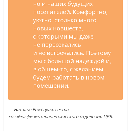
но
и
наших будущих
посетителей. Комфортно,
уютно, столько много
новых новшеств,
с
которыми мы
даже
не
пересекались
и
не
встречались. Поэтому
мы
с
большой надеждой и,
в
общем-то
, с
желанием
будем работать в
новом
помещении.
—
Наталья Евжецкая,
сестра-
хозяйка
физиотерапевтического отделения ЦРБ.