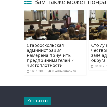
Вам также может понра
Старооскольская
Сто лу
администрация
чество
намерена приучить
зале а
предпринимателей к
округа
чистоплотности
07.03.20
18.11.2016
0 комментариев
Контакты