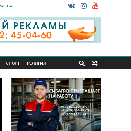
урника
 ввоза машин из-за рубежа
СПОРТ
РЕЛИГИЯ