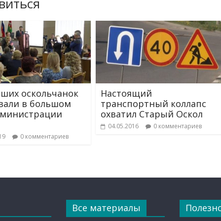
виться
чших оскольчанок
Настоящий
вали в большом
транспортный коллапс
дминистрации
охватил Старый Оскол
04.05.2016
0 комментариев
19
0 комментариев
Все материалы
Полезн