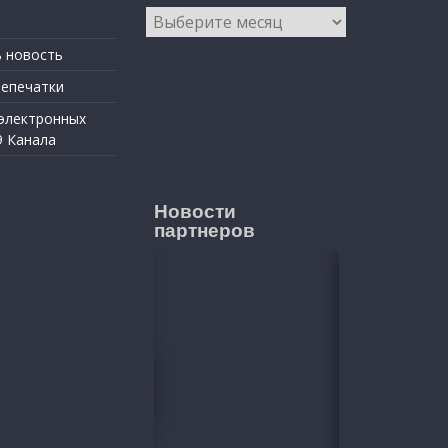
Архивы
 новость
репечатки
 электронных
9 Канала
Новости
партнеров