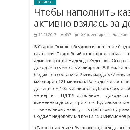
Политика
Чтобы наполнить ка
активно взялась за 
30.03.2017
637
0 Комментариев
админ
В Старом Осколе обсудили исполнение бюдже
слушания. Подробный отчет представила на
администрации Надежда Кудинова. Она расск
доходам в сумме 5 миллиардов 298 миллион
бюджетов составили 2 миллиарда 877 милл
миллиарда 421 миллион. Расходы же состави
дефицитом 105 миллионов рублей. Среди со
четверть — НДФЛ, остальное — доходы от а
вмененный доход. При этом, Кудинова отмет
— земельному налогу — в прошлом году зна
бюджет недополучил почти 450 миллионов р
«Такое снижение обусловлено, прежде всего