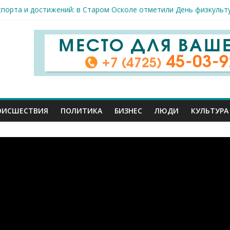
 принимают поздравления с профессиональным праздником
спорта и достижений: в Старом Осколе отметили День физкульт
я арт-мастерская открылась в Старом Осколе
к пострадали сегодня при новых ударах ВСУ по нашему региону
руб. похитили мошенники у жителей Белгородчины под предлогом
ОИСШЕСТВИЯ
ПОЛИТИКА
БИЗНЕС
ЛЮДИ
КУЛЬТУРА