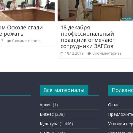
ом Осколе стали
18 декабря
е рожать
профессиональный
праздник отмечают
17
0 комментариев
сотрудники ЗАГСов
18.12.2019
0 комментариев
Все материалы
Полезн
Архив
(1)
О нас
Бизнес
(238)
Предложить
Культура
(1 446)
Условия пе