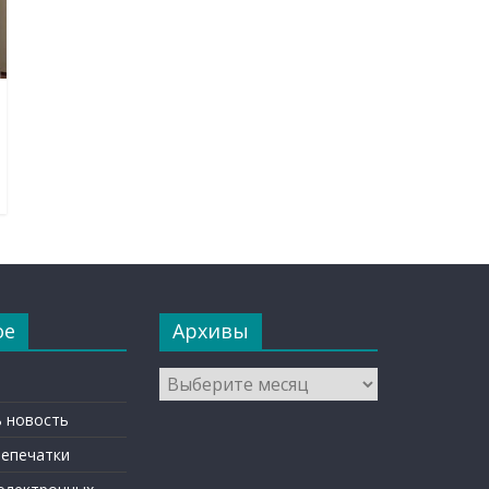
ое
Архивы
Архивы
 новость
репечатки