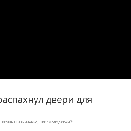
аспахнул двери для
,
Светлана Резниченко
ЦКР "Молодежный"