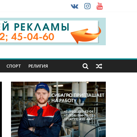
 ввоза машин из-за рубежа
урника
СПОРТ
РЕЛИГИЯ