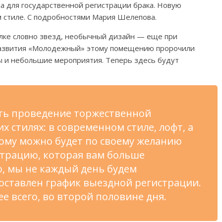
а для государственной регистрации брака. Новую
 стиле. С подробностями Мария Шелепова.
олке словно звезд, необычный дизайн — еще при
развития «Молодежный» этому помещению пророчили
ы и небольшие мероприятия. Теперь здесь будут
ть проведение торжественной
х стилях: в современном стиле, лофт, а
тому можно будет по своему желанию
страцию, которая вам больше
о, мы не каждый день будем
составлен график выездной регистрации.
ее всего, во второй половине дня.