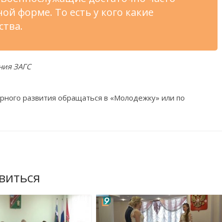
ой форме. То есть у кого какие
ства.
ния ЗАГС
урного развития обращаться в «Молодежку» или по
виться