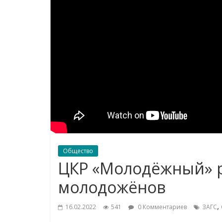
Общество
ЦКР «Молодёжный» р
молодожёнов
,
16.02.2022
541
0 Комментариев
ЗАГС