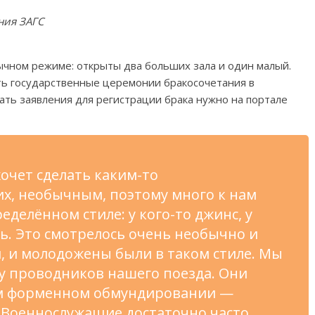
ния ЗАГС
ычном режиме: открыты два больших зала и один малый.
ь государственные церемонии бракосочетания в
ть заявления для регистрации брака нужно на портале
хочет сделать каким-то
х, необычным, поэтому много к нам
еделённом стиле: у кого-то джинс, у
ль. Это смотрелось очень необычно и
и, и молодожены были в таком стиле. Мы
у проводников нашего поезда. Они
ем форменном обмундировании —
 Военнослужащие достаточно часто