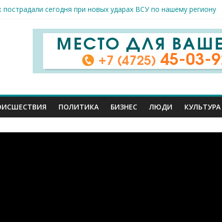
к пострадали сегодня при новых ударах ВСУ по нашему региону
руб. похитили мошенники у жителей Белгородчины под предлогом
 принимают поздравления с профессиональным праздником
спорта и достижений: в Старом Осколе отметили День физкульт
я арт-мастерская открылась в Старом Осколе
ОИСШЕСТВИЯ
ПОЛИТИКА
БИЗНЕС
ЛЮДИ
КУЛЬТУРА