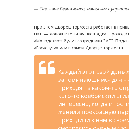
— Светлана Резниченко, начальник управле
При этом Дворец торжеств работает в прив
ЦКР — дополнительная площадка. Проводит
«Молодежке» будут сотрудники ЗАГС. Подава
«Госуслуги» или в самом Дворце торжеств.
Каждый этот свой день 
запоминающимся для ни
приходят в каком-то опр
кого-то ковбойский сти
интересно, когда и гост
женили прекрасную пар
приходили к нам в сво
смотрелись очень мило.