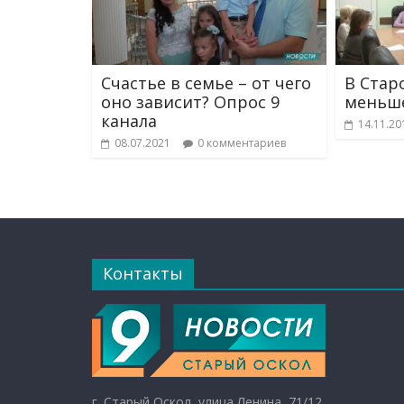
Счастье в семье – от чего
В Стар
оно зависит? Опрос 9
меньш
канала
14.11.20
08.07.2021
0 комментариев
Контакты
г. Старый Оскол, улица Ленина, 71/12