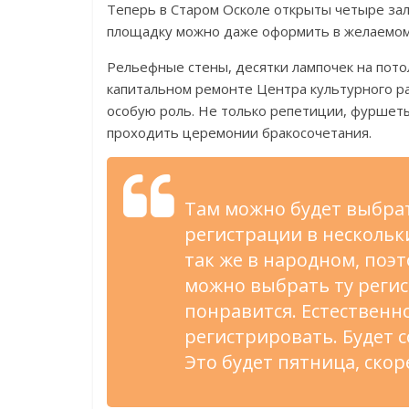
Теперь в Старом Осколе открыты четыре зал
площадку можно даже оформить в желаемом
Рельефные стены, десятки лампочек на пот
капитальном ремонте Центра культурного 
особую роль. Не только репетиции, фуршет
проходить церемонии бракосочетания.
Там можно будет выбра
регистрации в нескольки
так же в народном, поэ
можно выбрать ту реги
понравится. Естественн
регистрировать. Будет 
Это будет пятница, скор