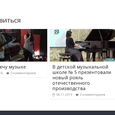
виться
ечу музыке
В детской музыкальной
школе № 5 презентовали
18
0 комментариев
новый рояль
отечественного
производства
06.11.2019
0 комментариев