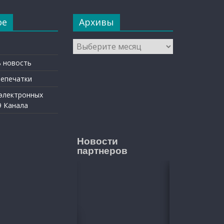
ое
Архивы
Архивы
 новость
репечатки
 электронных
9 Канала
Новости
партнеров