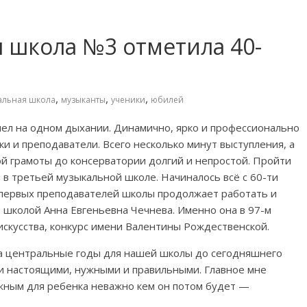
 школа №3 отметила 40-
,
,
,
альная школа
музыканты
ученики
юбилей
л на одном дыхании. Динамично, ярко и профессионально
ки и преподаватели. Всего несколько минут выступления, а
й грамоты до консерватории долгий и непростой. Пройти
 в третьей музыкальной школе. Начиналось всё с 60-ти
к первых преподавателей школы продолжает работать и
а школой Анна Евгеньевна Чечнева. Именно она в 97-м
искусства, конкурс имени Валентины Рождественской.
 за центральные годы для нашей школы до сегодняшнего
ли настоящими, нужными и правильными. Главное мне
ужным для ребенка неважно кем он потом будет —