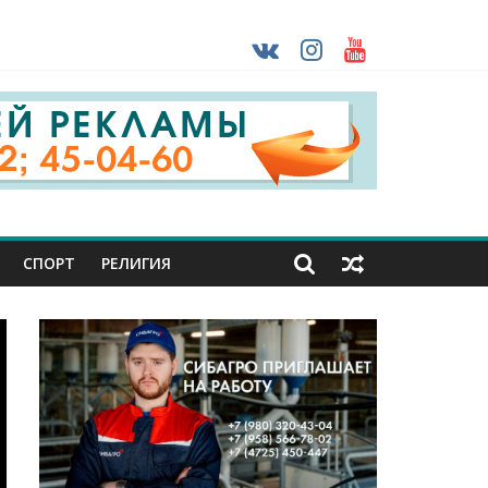
ударов ВСУ
о-фашистских захватчиков
раны проходят практику в Старом Осколе
СПОРТ
РЕЛИГИЯ