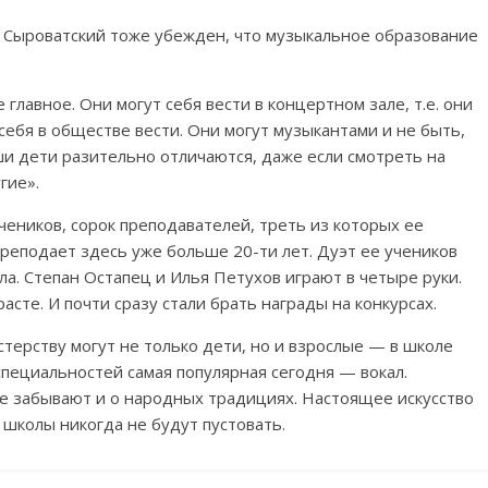
ыроватский тоже убежден, что музыкальное образование
главное. Они могут себя вести в концертном зале, т.е. они
себя в обществе вести. Они могут музыкантами и не быть,
и дети разительно отличаются, даже если смотреть на
гие».
чеников, сорок преподавателей, треть из которых ее
преподает здесь уже больше 20-ти лет. Дуэт ее учеников
а. Степан Остапец и Илья Петухов играют в четыре руки.
асте. И почти сразу стали брать награды на конкурсах.
стерству могут не только дети, но и взрослые — в школе
специальностей самая популярная сегодня — вокал.
 не забывают и о народных традициях. Настоящее искусство
школы никогда не будут пустовать.