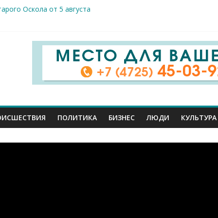
арого Оскола от 5 августа
жителей ранены сегодня в Белгородской области в результате 
вого салюта отмечает 83-ю годовщину освобождения от немецк
 Шуваев доложил Владимиру Путину о текущей работе
ов к реальным пациентам: студенты-медики из разных вузов ст
ОИСШЕСТВИЯ
ПОЛИТИКА
БИЗНЕС
ЛЮДИ
КУЛЬТУРА