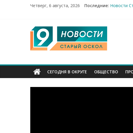
Четверг, 6 августа, 2026
Последние:
Новости Ст
14 мирных 
Город пер
Александр
9
От учебник
Канал
Старый
СЕГОДНЯ В ОКРУГЕ
ОБЩЕСТВО
ПР
Оскол