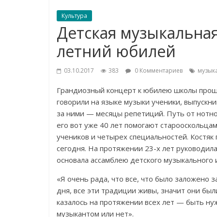
Культура
Детская музыкальная
летний юбилей
03.10.2017
383
0 Комментариев
музык
Грандиозный концерт к юбилею школы проше
говорили на языке музыки ученики, выпускни
за ними — месяцы репетиций. Путь от нотно
его вот уже 40 лет помогают старооскольцам
учеников и четырех специальностей. Костя
сегодня. На протяжении 23-х лет руководил
основала ассамблею детского музыкального 
«Я очень рада, что все, что было заложено
дня, все эти традиции живы, значит они бы
казалось на протяжении всех лет — быть н
музыкантом или нет».