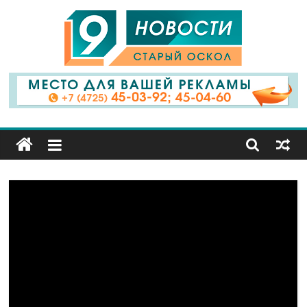
9
Канал
Старый
Оскол