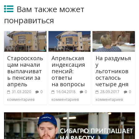
Вам также может
понравиться
Староосколь
Апрельская
На раздумья
цам начали
индексация
у
выплачиват
пенсий:
льготников
ь пенсии за
ответы
осталось
апрель
на вопросы
четыре дня
31.03.2020
0
16.04.2018
0
28.09.2017
0
комментариев
комментариев
комментариев