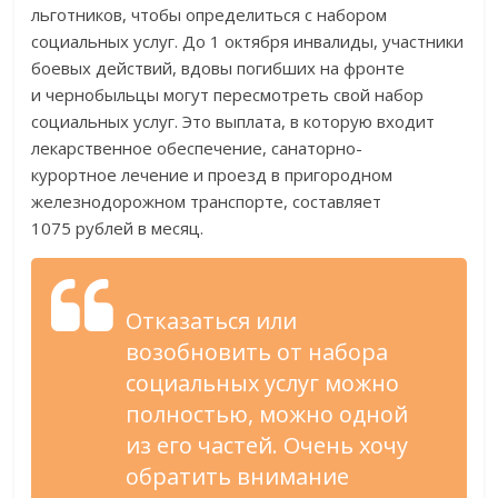
льготников, чтобы определиться с
набором
социальных услуг.
До
1 октября инвалиды, участники
боевых действий, вдовы погибших на
фронте
и
чернобыльцы могут пересмотреть свой набор
социальных услуг.
Это выплата, в
которую входит
лекарственное обеспечение,
санаторно-
курортное
лечение и
проезд в
пригородном
железнодорожном транспорте, составляет
1075
рублей в
месяц.
Отказаться или
возобновить от
набора
социальных услуг можно
полностью, можно одной
из
его частей. Очень хочу
обратить внимание