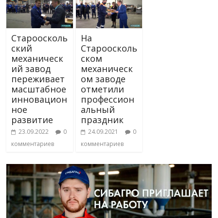
Староосколь
На
ский
Староосколь
механическ
ском
ий завод
механическ
переживает
ом заводе
масштабное
отметили
инновацион
профессион
ное
альный
развитие
праздник
23.09.2022
0
24.09.2021
0
комментариев
комментариев