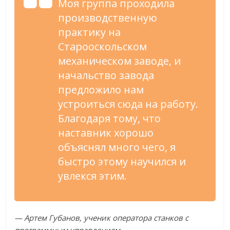
Моя группа проходила
производственную
практику на
Старооскольском
механическом заводе, и
начальство завода
предложило нам
устроиться сюда на работу.
Благодаря тому, что
наставник хорошо
объяснял много чего, я
быстро этому научился и
увлекся этим.
— Артем Губанов, ученик оператора станков с