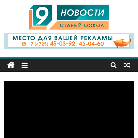
9
Канал
Старый
Оскол