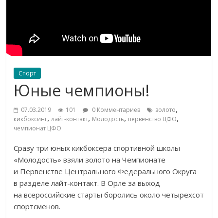
Спорт
Юные чемпионы!
,
07.03.2019
101
0 Комментариев
золото
,
,
,
,
кикбоксинг
лайт-контакт
Молодость
первенство ЦФО
чемпионат ЦФО
Сразу три юных кикбоксера спортивной школы
«Молодость» взяли золото на Чемпионате
и Первенстве Центрального Федерального Округа
в разделе лайт-контакт. В Орле за выход
на всероссийские старты боролись около четырехсот
спортсменов.