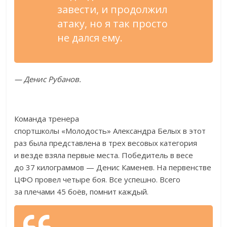
завести, и
продолжил
атаку, но
я
так просто
не
дался ему.
—
Денис Рубанов.
Команда тренера
спортшколы
«
Молодость
»
Александра Белых в
этот
раз была представлена в
трех весовых категория
и
везде взяла первые места. Победитель в
весе
до
37 килограммов
—
Денис Каменев. На
первенстве
ЦФО провел четыре боя. Все успешно. Всего
за
плечами 45 боёв, помнит каждый.