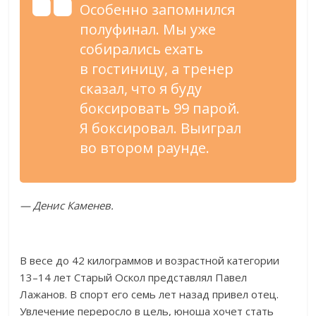
Особенно запомнился
полуфинал. Мы
уже
собирались ехать
в
гостиницу, а
тренер
сказал, что я
буду
боксировать 99 парой.
Я
боксировал. Выиграл
во
втором раунде.
—
Денис Каменев.
В
весе до
42 килограммов и
возрастной категории
13
–
14 лет Старый Оскол представлял Павел
Лажанов. В
спорт его семь лет назад привел отец.
Увлечение переросло в
цель, юноша хочет стать