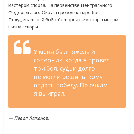
мастером спорта. На
первенстве Центрального
Федерального Округа провел четыре боя.
Полуфинальный бой с
белгородским спортсменом
вызвал споры.
У
меня был тяжелый
соперник, когда я
провел
три боя, судьи долго
не
могли решить, кому
отдать победу. По
очкам
я
выиграл.
—
Павел Лажанов.