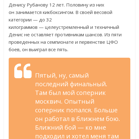
Денису Рубанову 12 лет. Половину из
них
он
занимается кикбоксингом. В
своей весовой
категории
—
до
32
килограммов
—
целеустремленный и
техничный
Денис не
оставляет противникам шансов. Из
пяти
проведенных на
семпионате и
первенстве ЦФО
боев, он
выиграл все пять.
Пятый, ну, самый
последний финальный.
Там был мой соперник
москвич. Опытный
соперник попался. Больше
он
работал в
ближнем бою.
Ближний бой
—
ко
мне
подходил и
хотел меня там