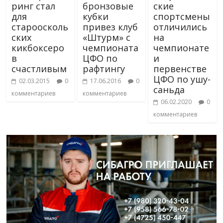
ринг стал
бронзовые
ские
для
кубки
спортсмены
староосколь
привез клуб
отличились
ских
«Штурм» с
на
кикбоксеро
чемпионата
чемпионате
в
ЦФО по
и
счастливым
рафтингу
первенстве
ЦФО по ушу-
02.03.2015
0
17.06.2016
0
саньда
комментариев
комментариев
06.02.2020
0
комментариев