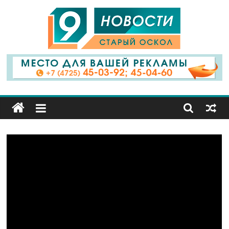
9
Канал
Старый
Оскол