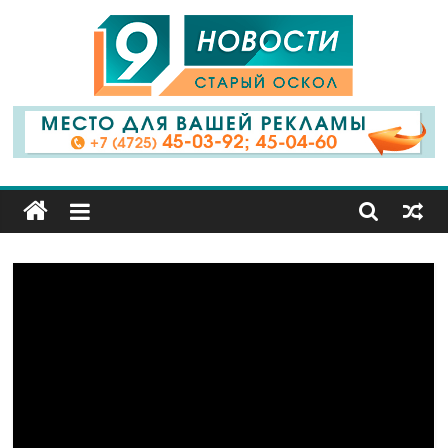
9
Канал
Старый
Оскол